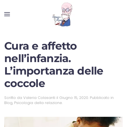
Cura e affetto
nell’infanzia.
L’importanza delle
coccole
Scritto da
Valeria Colasanti
il
Giugno 15, 2020
. Pubblicato in
Blog
,
Psicologia della relazione
.