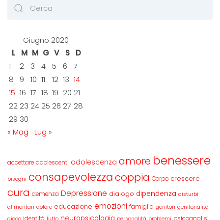
Giugno 2020
L
M
M
G
V
S
D
1
2
3
4
5
6
7
8
9
10
11
12
13
14
15
16
17
18
19
20
21
22
23
24
25
26
27
28
29
30
« Mag
Lug »
benessere
amore
adolescenza
accettare
adolescenti
consapevolezza
coppia
crescere
Corpo
bisogni
cura
Depressione
dipendenza
dialogo
demenza
disturbi
emozioni
educazione
famiglia
alimentari
dolore
genitori
genitorialità
neuropsicologia
identità
psicoanalisi
gioco
lutto
personalità
problemi