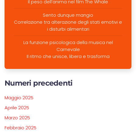
Il peso dell’anima nel film The Whale
Sento dunque mangio
Correlazione tra alterazione degli stati emotivi e
i disturbi alimentari
La funzione psicologica della musica nel
Carnevale
Il ritmo che unisce, libera e trasforma
Numeri precedenti
Maggio 2025
Aprile 2025
Marzo 2025
Febbraio 2025