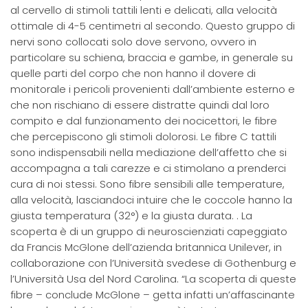
al cervello di stimoli tattili lenti e delicati, alla velocità
ottimale di 4-5 centimetri al secondo. Questo gruppo di
nervi sono collocati solo dove servono, ovvero in
particolare su schiena, braccia e gambe, in generale su
quelle parti del corpo che non hanno il dovere di
monitorale i pericoli provenienti dall’ambiente esterno e
che non rischiano di essere distratte quindi dal loro
compito e dal funzionamento dei nocicettori, le fibre
che percepiscono gli stimoli dolorosi. Le fibre C tattili
sono indispensabili nella mediazione dell’affetto che si
accompagna a tali carezze e ci stimolano a prenderci
cura di noi stessi. Sono fibre sensibili alle temperature,
alla velocità, lasciandoci intuire che le coccole hanno la
giusta temperatura (32°) e la giusta durata. . La
scoperta è di un gruppo di neuroscienziati capeggiato
da Francis McGlone dell’azienda britannica Unilever, in
collaborazione con l’Università svedese di Gothenburg e
l’Università Usa del Nord Carolina. “La scoperta di queste
fibre – conclude McGlone – getta infatti un’affascinante