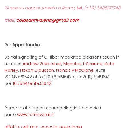
Riceve su appuntamento a Roma,
tel.
(+39) 3488197748
mail.
colasantivaleria@gmail.com
Per Approfondire
Spinal signalling of C-fiber mediated pleasant touch in
humans
Andrew G Marshall
,
Manohar L Sharma
,
Kate
Marley
,
Hakan Olausson
,
Francis P McGlone
, eLife
2019;8:e51642 eLife 2019;8:e51642 eLife2019;8 e51642
doi:
10.7554/eLife.51642
forme vitali blog di mauro pellegrini la reverie I
parte
www.formevitali.it
affetto
,
cellule c
,
coccole
,
neurologia