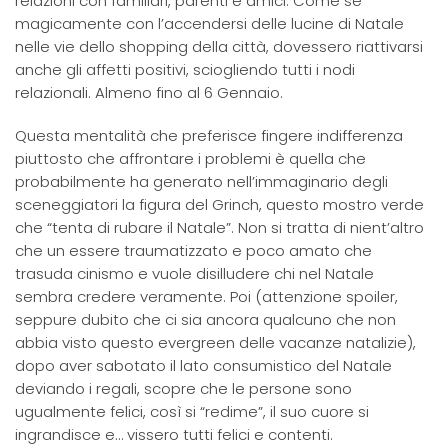
relazioni con familiari, parenti e amici. Come se
magicamente con l’accendersi delle lucine di Natale
nelle vie dello shopping della città, dovessero riattivarsi
anche gli affetti positivi, sciogliendo tutti i nodi
relazionali. Almeno fino al 6 Gennaio.
Questa mentalità che preferisce fingere indifferenza
piuttosto che affrontare i problemi è quella che
probabilmente ha generato nell’immaginario degli
sceneggiatori la figura del Grinch, questo mostro verde
che “tenta di rubare il Natale”. Non si tratta di nient’altro
che un essere traumatizzato e poco amato che
trasuda cinismo e vuole disilludere chi nel Natale
sembra credere veramente. Poi (attenzione spoiler,
seppure dubito che ci sia ancora qualcuno che non
abbia visto questo evergreen delle vacanze natalizie),
dopo aver sabotato il lato consumistico del Natale
deviando i regali, scopre che le persone sono
ugualmente felici, così si “redime”, il suo cuore si
ingrandisce e… vissero tutti felici e contenti.