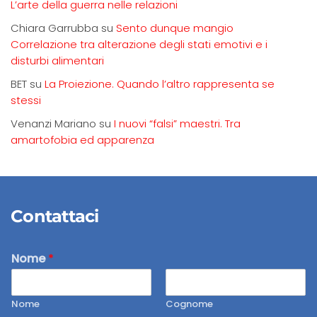
L’arte della guerra nelle relazioni
Chiara Garrubba
su
Sento dunque mangio
Correlazione tra alterazione degli stati emotivi e i
disturbi alimentari
BET
su
La Proiezione. Quando l’altro rappresenta se
stessi
Venanzi Mariano
su
I nuovi “falsi” maestri. Tra
amartofobia ed apparenza
Contattaci
Nome
*
Nome
Cognome