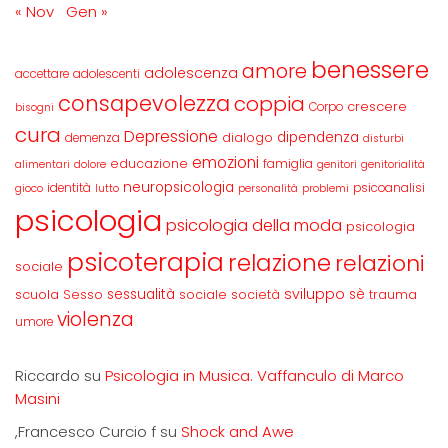
« Nov
Gen »
benessere
amore
adolescenza
accettare
adolescenti
consapevolezza
coppia
crescere
Corpo
bisogni
cura
Depressione
dipendenza
dialogo
demenza
disturbi
emozioni
educazione
famiglia
alimentari
dolore
genitori
genitorialità
neuropsicologia
identità
psicoanalisi
gioco
lutto
personalità
problemi
psicologia
psicologia della moda
psicologia
psicoterapia
relazione
relazioni
sociale
sviluppo
scuola
sessualità
sè
Sesso
sociale
società
trauma
violenza
umore
Riccardo
su
Psicologia in Musica. Vaffanculo di Marco
Masini
,Francesco Curcio f
su
Shock and Awe