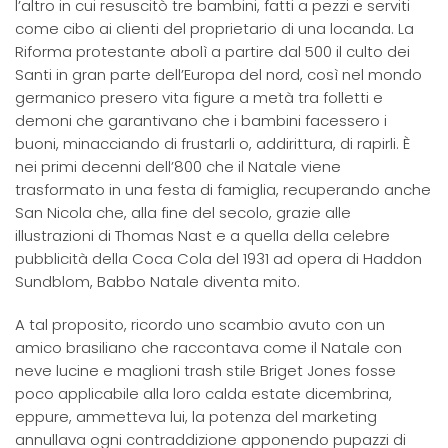
l’altro in cui resuscitò tre bambini, fatti a pezzi e serviti
come cibo ai clienti del proprietario di una locanda. La
Riforma protestante abolì a partire dal 500 il culto dei
Santi in gran parte dell’Europa del nord, così nel mondo
germanico presero vita figure a metà tra folletti e
demoni che garantivano che i bambini facessero i
buoni, minacciando di frustarli o, addirittura, di rapirli. È
nei primi decenni dell’800 che il Natale viene
trasformato in una festa di famiglia, recuperando anche
San Nicola che, alla fine del secolo, grazie alle
illustrazioni di Thomas Nast e a quella della celebre
pubblicità della Coca Cola del 1931 ad opera di Haddon
Sundblom, Babbo Natale diventa mito.
A tal proposito, ricordo uno scambio avuto con un
amico brasiliano che raccontava come il Natale con
neve lucine e maglioni trash stile Briget Jones fosse
poco applicabile alla loro calda estate dicembrina,
eppure, ammetteva lui, la potenza del marketing
annullava ogni contraddizione apponendo pupazzi di