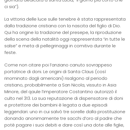
ci sia”).
La vittoria delle luce sulle tenebre è stata rappresentata
dalla tradizione cristiana con la nascita del figlio di Dio.
Qui ha origine la tradizione del presepe, la riproduzione
della scena della natalità oggi rappresentata “in tutte le
salse” e meta di pellegrinaggi in comitiva durante le
feste.
Come non citare poi l’anziano canuto sovrappeso
portatrice di doni. Le origini di Santa Claus (così
rinominato dagli americani) risalgono al periodo
cristiano, probabilmente a San Nicola, vissuto in Asia
Minore, del qaule l’imperatore Costantino autorizzò il
culto nel 313. La sua reputazione di dispensatore di doni
e protettore dei bambini è legata a due episodi
leggendari: uno in cui salvò tre sorelle dalla prostituzione
donando anonimamente tre sacchi d’oro al padre che
potè pagare i suoi debiti e dare così una dote alle figlie,