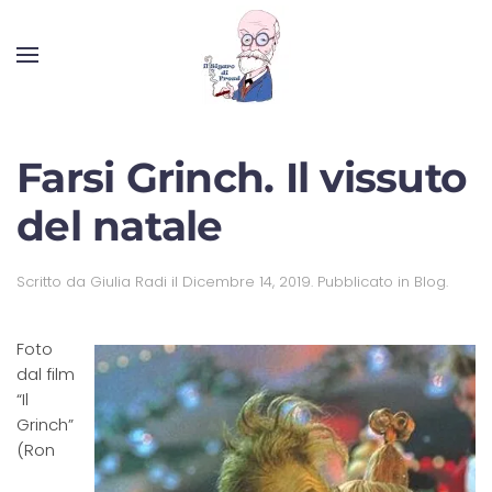
Farsi Grinch. Il vissuto
del natale
Scritto da
Giulia Radi
il
Dicembre 14, 2019
. Pubblicato in
Blog
.
Foto
dal film
“Il
Grinch”
(Ron