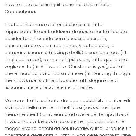
neve e slitte sui chiringuiti carichi di caipirinha di
Copacabana.
Il Natale insomma è la festa che più di tutte
rappresenta le contraddizioni di questa nostra società
occidentale, mixando con successo sacralità,
consumismo e valori tradizionali. A Natale puoi, le
campane suonano (rif. Jingle bells) e suonano rock (rif.
Jingle bells rock), siamo tutti più buoni, tutto quello che
voglio sei tu (rif. All I want for Christmas is you), buttati
che è morbido, ballando sulla neve (rif. Dancing through
the snow), non soffrire più… sono tutti slogan che ci
risuonano nelle orecchie e nella mente.
Ma non si tratta soltanto di slogan pubblicitari o ritornelli
stampati nella mente. In molti casi (seppur sempre
meno frequenti) ci troviamo ad avere del tempo libero,
in vacanza dal lavoro, a passare tempo con i cari che
magari vivono lontani da noi. Il Natale, quindi, produce un
alterazione degli abituali ritmi di vita, delle nostre routine