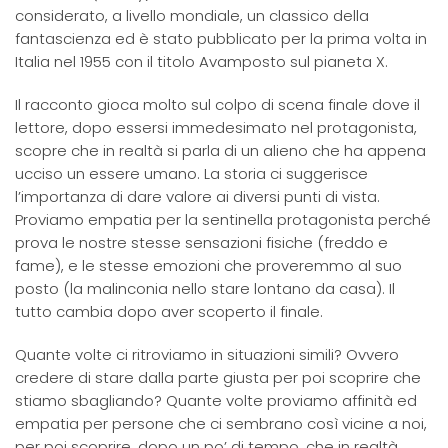
considerato, a livello mondiale, un classico della
fantascienza ed è stato pubblicato per la prima volta in
Italia nel 1955 con il titolo Avamposto sul pianeta X.
Il racconto gioca molto sul colpo di scena finale dove il
lettore, dopo essersi immedesimato nel protagonista,
scopre che in realtà si parla di un alieno che ha appena
ucciso un essere umano. La storia ci suggerisce
l’importanza di dare valore ai diversi punti di vista.
Proviamo empatia per la sentinella protagonista perché
prova le nostre stesse sensazioni fisiche (freddo e
fame), e le stesse emozioni che proveremmo al suo
posto (la malinconia nello stare lontano da casa). Il
tutto cambia dopo aver scoperto il finale.
Quante volte ci ritroviamo in situazioni simili? Ovvero
credere di stare dalla parte giusta per poi scoprire che
stiamo sbagliando? Quante volte proviamo affinità ed
empatia per persone che ci sembrano così vicine a noi,
per poi scoprire, dopo un po’ di tempo, che in realtà