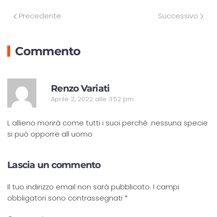
Precedente
Successivo
Commento
R
Renzo Variati
Aprile 2, 2022 alle 3:52 pm
L allieno morirà come tutti i suoi perché .nessuna specie
si può opporre all uomo
Lascia un commento
Il tuo indirizzo email non sarà pubblicato. I campi
obbligatori sono contrassegnati
*