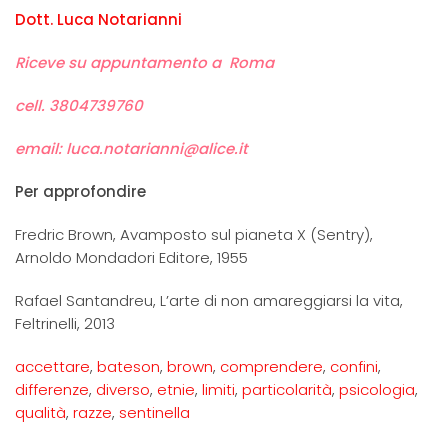
Dott. Luca Notarianni
Riceve su appuntamento a Roma
cell. 3804739760
email: luca.notarianni@alice.it
Per approfondire
Fredric Brown, Avamposto sul pianeta X (Sentry),
Arnoldo Mondadori Editore, 1955
Rafael Santandreu, L’arte di non amareggiarsi la vita,
Feltrinelli, 2013
accettare
,
bateson
,
brown
,
comprendere
,
confini
,
differenze
,
diverso
,
etnie
,
limiti
,
particolarità
,
psicologia
,
qualità
,
razze
,
sentinella