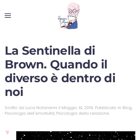
La Sentinella di
Brown. Quando il
diverso è dentro di
noi
Scritto da
Luca Notarianni
il
Maggio 14, 2019
. Pubblicato in
Blog
,
Psicologia dell'emotività
,
Psicologia della relazione
.
“Il