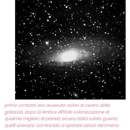
primo contatto era avvenuto vicino al centro della
galassia, dopo la lenta e difficile colonizzazione di
qualche migliaio di pianeti; ed era stata subito guerra;
quelli avevano cominciato a sparare senza nemmeno