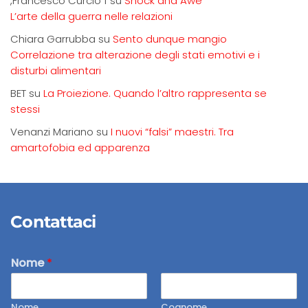
,Francesco Curcio f
su
Shock and Awe
L’arte della guerra nelle relazioni
Chiara Garrubba
su
Sento dunque mangio
Correlazione tra alterazione degli stati emotivi e i
disturbi alimentari
BET
su
La Proiezione. Quando l’altro rappresenta se
stessi
Venanzi Mariano
su
I nuovi “falsi” maestri. Tra
amartofobia ed apparenza
Contattaci
Nome
*
Nome
Cognome