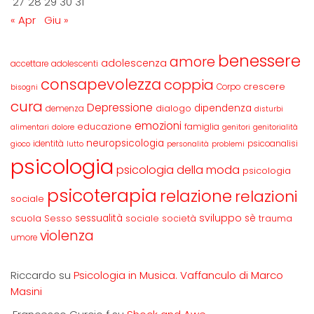
27
28
29
30
31
« Apr
Giu »
benessere
amore
adolescenza
accettare
adolescenti
consapevolezza
coppia
crescere
Corpo
bisogni
cura
Depressione
dipendenza
dialogo
demenza
disturbi
emozioni
educazione
famiglia
alimentari
dolore
genitori
genitorialità
neuropsicologia
identità
psicoanalisi
gioco
lutto
personalità
problemi
psicologia
psicologia della moda
psicologia
psicoterapia
relazione
relazioni
sociale
sviluppo
scuola
sessualità
sè
Sesso
sociale
società
trauma
violenza
umore
Riccardo
su
Psicologia in Musica. Vaffanculo di Marco
Masini