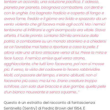
tentare un accordo, una soluzione pacifica. E adesso,
pianeta per pianeta, bisognava combattere, coi denti e
con le unghie. Era bagnato fradicio e coperto di fango e
aveva fame, freddo e il giorno era livido e spazzato da un
vento violento che gli faceva male agli occhi. Ma i nemici
tentavano di infiltrarsi e ogni avamposto era vitale. Stava
all’erta, il fucile pronto. Lontano 50mila anni‐luce dalla
patria, a combattere su un mondo straniero e a chiedersi
se ce l’avrebbe mai fatta a riportare a casa la pelle. E
allora vide uno di loro strisciare verso di lui. Prese la mira e
fece fuoco. Il nemico emise quel verso strano,
agghiacciante, che tutti loro facevano, poi non si mosse
più. Il verso, la vista del cadavere lo fecero rabbrividire.
Molti, col passare del tempo, s’erano abituati, non ci
facevano più caso; ma lui no. Erano creature troppo
schifose, con solo due braccia e due gambe, quella pelle
d’un bianco nauseante e senza squame…”
Questo è un estratto del racconto di fantascienza
Sentinella (Sentry) di Fredric Brown del 1954. È