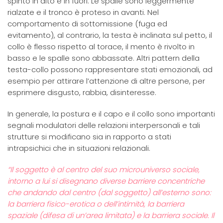
spinto in alto e in fuori. Le spalle sono leggermente
rialzate e il tronco è proteso in avanti. Nel
comportamento di sottomissione (fuga ed
evitamento), al contrario, la testa è inclinata sul petto, il
collo è flesso rispetto al torace, il mento è rivolto in
basso e le spalle sono abbassate. Altri pattern della
testa-collo possono rappresentare stati emozionali, ad
esempio per attirare l’attenzione di altre persone, per
esprimere disgusto, rabbia, disinteresse.
In generale, la postura e il capo e il collo sono importanti
segnali modulatori delle relazioni interpersonali e tali
strutture si modificano sia in rapporto a stati
intrapsichici che in situazioni relazionali.
“Il soggetto è al centro del suo microuniverso sociale,
intorno a lui si disegnano diverse barriere concentriche
che andando dal centro (dal soggetto) all’esterno sono:
la barriera fisico-erotica o dell’intimità, la barriera
spaziale (difesa di un’area limitata) e la barriera sociale. Il