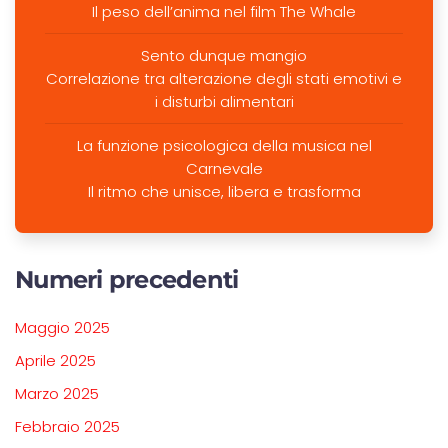
Il peso dell’anima nel film The Whale
Sento dunque mangio
Correlazione tra alterazione degli stati emotivi e
i disturbi alimentari
La funzione psicologica della musica nel
Carnevale
Il ritmo che unisce, libera e trasforma
Numeri precedenti
Maggio 2025
Aprile 2025
Marzo 2025
Febbraio 2025