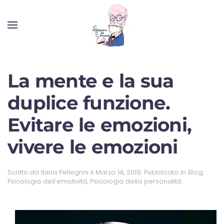
La mente e la sua
duplice funzione.
Evitare le emozioni,
vivere le emozioni
Scritto da
Ilaria Pellegrini
il
Marzo 14, 2019
. Pubblicato in
Blog
,
Psicologia dell'emotività
,
Psicologia della personalità
.