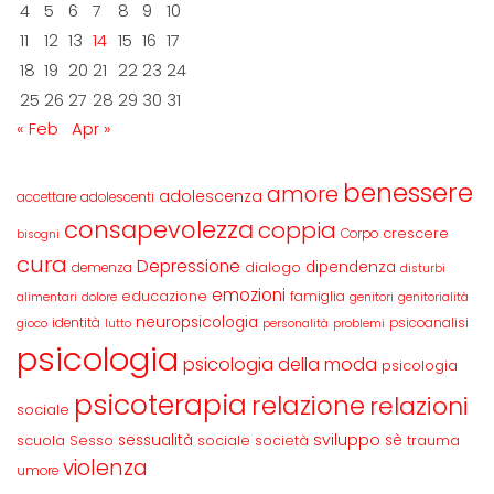
4
5
6
7
8
9
10
11
12
13
14
15
16
17
18
19
20
21
22
23
24
25
26
27
28
29
30
31
« Feb
Apr »
benessere
amore
adolescenza
accettare
adolescenti
consapevolezza
coppia
crescere
Corpo
bisogni
cura
Depressione
dipendenza
dialogo
demenza
disturbi
emozioni
educazione
famiglia
alimentari
dolore
genitori
genitorialità
neuropsicologia
identità
psicoanalisi
gioco
lutto
personalità
problemi
psicologia
psicologia della moda
psicologia
psicoterapia
relazione
relazioni
sociale
sviluppo
scuola
sessualità
sè
Sesso
sociale
società
trauma
violenza
umore