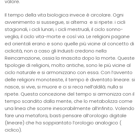
valore.
Il tempo della vita biologica invece è circolare. Ogni
avvenimento si sussegue, si alterna e si ripete: i cicli
stagionali, i cicli lunari, i cicli mestruali, il ciclo sonno-
veglia, il ciclo vita-morte e così via. Le religioni pagane
ed orientali erano e sono quelle più vicine al concetto di
ciclicità, non a caso gli Induisti credono nella
Reincarnazione, ossia la rinascita dopo la morte. Queste
tipologie di religioni, molto antiche, sono le più vicine al
ciclo naturale e si armonizzano con essa. Con l’avvento
delle religioni monoteiste, il tempo è diventato lineare: si
nasce, si vive, si muore e ci si reca nell’aldilà; nulla si
ripete. Questa concezione del tempo si armonizza con il
tempo scandito dalla mente, che lo metabolizza come
una linea che scorre inesorabilmente all’infinito. Volendo
fare una metafora, basti pensare all’orologio digitale
(lineare) che ha soppiantato l’orologio analogico (
ciclico).