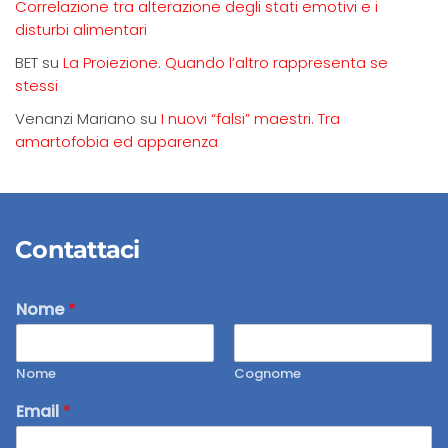
Correlazione tra alterazione degli stati emotivi e i
disturbi alimentari
BET
su
La Proiezione. Quando l’altro rappresenta se
stessi
Venanzi Mariano
su
I nuovi “falsi” maestri. Tra
amartofobia ed apparenza
Contattaci
Nome
*
Nome
Cognome
Email
*