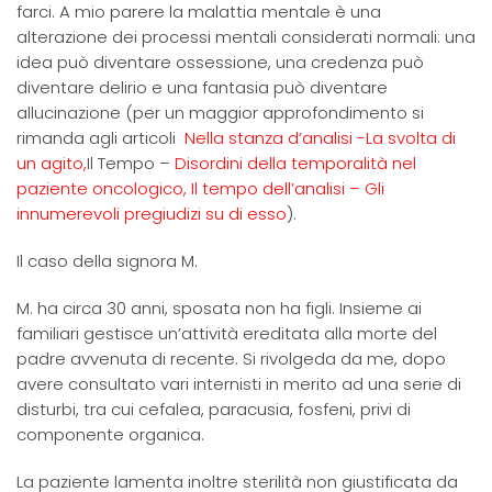
farci. A mio parere la malattia mentale è una
alterazione dei processi mentali considerati normali: una
idea può diventare ossessione, una credenza può
diventare delirio e una fantasia può diventare
allucinazione (per un maggior approfondimento si
rimanda agli articoli
Nella stanza d’analisi -La svolta di
un agito,
Il Tempo –
Disordini della temporalità nel
paziente oncologico,
Il tempo dell’analisi – Gli
innumerevoli pregiudizi su di esso
).
Il caso della signora M.
M. ha circa 30 anni, sposata non ha figli. Insieme ai
familiari gestisce un’attività ereditata alla morte del
padre avvenuta di recente. Si rivolgeda da me, dopo
avere consultato vari internisti in merito ad una serie di
disturbi, tra cui cefalea, paracusia, fosfeni, privi di
componente organica.
La paziente lamenta inoltre sterilità non giustificata da