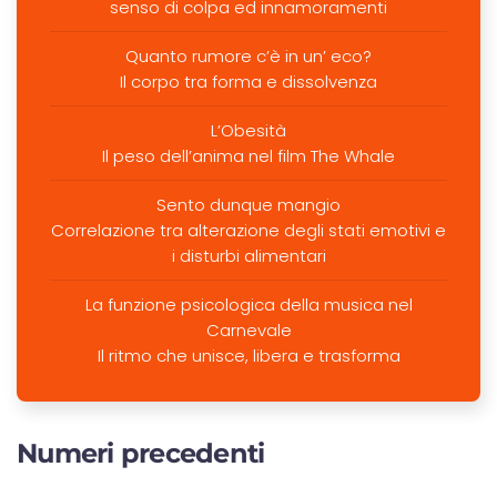
senso di colpa ed innamoramenti
Quanto rumore c’è in un’ eco?
Il corpo tra forma e dissolvenza
L’Obesità
Il peso dell’anima nel film The Whale
Sento dunque mangio
Correlazione tra alterazione degli stati emotivi e
i disturbi alimentari
La funzione psicologica della musica nel
Carnevale
Il ritmo che unisce, libera e trasforma
Numeri precedenti