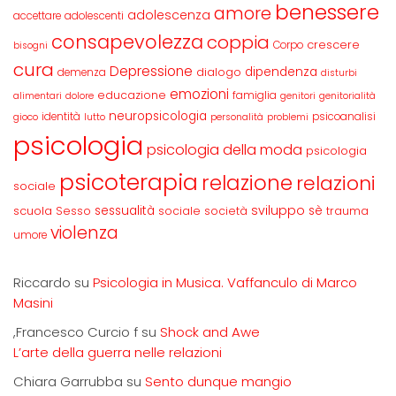
benessere
amore
adolescenza
accettare
adolescenti
consapevolezza
coppia
crescere
Corpo
bisogni
cura
Depressione
dipendenza
dialogo
demenza
disturbi
emozioni
educazione
famiglia
alimentari
dolore
genitori
genitorialità
neuropsicologia
identità
psicoanalisi
gioco
lutto
personalità
problemi
psicologia
psicologia della moda
psicologia
psicoterapia
relazione
relazioni
sociale
sviluppo
scuola
sessualità
sè
Sesso
sociale
società
trauma
violenza
umore
Riccardo
su
Psicologia in Musica. Vaffanculo di Marco
Masini
,Francesco Curcio f
su
Shock and Awe
L’arte della guerra nelle relazioni
Chiara Garrubba
su
Sento dunque mangio