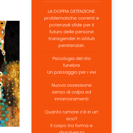
LA DOPPIA DETENZIONE:
problematiche correnti e
potenziali sfide per il
futuro delle persone
transgender in istituti
penitenziari.
Psicologia del rito
funebre
Un passaggio per i vivi
Nuova ossessione
senso di colpa ed
innamoramenti
Quanto rumore c’è in un’
eco?
Il corpo tra forma e
dissolvenza