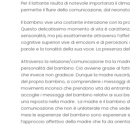
Per il lattante risulta di notevole importanza il cli
permette il fluire della comunicazione, dal neonat
Il bambino vive una costante interazione con la p
Questo delicatissimo momento di vita è caratteriz
sensorialità, ma più esattamente attraverso l’affetti
cognitive superiori vive di emozioni e di percezioni: 
parole e la tonalità della sua voce. La presenza de
Attraverso la relazione/comunicazione tra la madre
personalità del bambino. Ciò avviene grazie al fa
che invece non gradisce. Dunque la madre riuscirà,
del proprio bambino, a comprendere i messaggi de
movimenti inconsci che prendono vita da entrambi i
accoglie i messaggi del bambino relativi ai suoi bis
una risposta nella madre. La madre e il bambino 
comunicazione che non è unilaterale ma che vede entr
mesi le esperienze del bambino sono esperienze es
l’approccio affettivo della madre che fa da orien