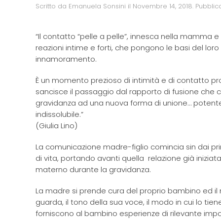
Scritto da
Emanuela Sonsini
il
Novembre 14, 2018
. Pubblic
“Il contatto “pelle a pelle”, innesca nella mamma 
reazioni intime e forti, che pongono le basi del loro
innamoramento.
È un momento prezioso di intimità e di contatto p
sancisce il passaggio dal rapporto di fusione che c
gravidanza ad una nuova forma di unione… potent
indissolubile.”
(Giulia Lino)
La comunicazione madre-figlio comincia sin dai pri
di vita, portando avanti quella relazione già inizia
materno durante la gravidanza.
La madre si prende cura del proprio bambino ed il 
guarda, il tono della sua voce, il modo in cui lo tien
forniscono al bambino esperienze di rilevante impo