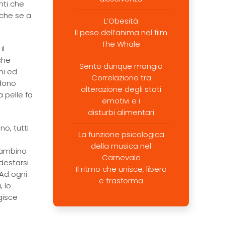
nti che
nche se a
L’Obesità
Il peso dell’anima nel film
The Whale
il
che
Sento dunque mangio
ni ed
Correlazione tra
ndono
alterazione degli stati
a pelle fa
emotivi e i
disturbi alimentari
o, tutti
La funzione psicologica
n
della musica nel
 bambino
Carnevale
destarsi
Il ritmo che unisce, libera
…Ad ogni
e trasforma
, lo
gisce