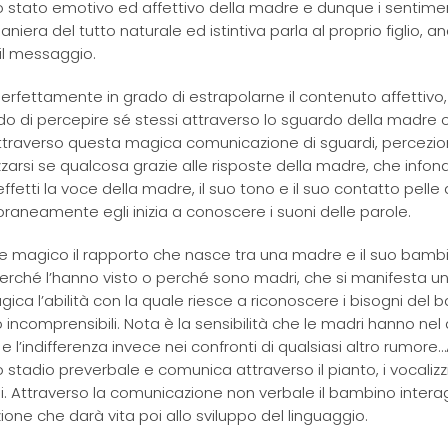
 stato emotivo ed affettivo della madre e dunque i sentime
iera del tutto naturale ed istintiva parla al proprio figlio, a
il messaggio.
o perfettamente in grado di estrapolarne il contenuto affettivo, 
o di percepire sé stessi attraverso lo sguardo della madre 
 Attraverso questa magica comunicazione di sguardi, percezio
zarsi se qualcosa grazie alle risposte della madre, che info
n effetti la voce della madre, il suo tono e il suo contatto pelle 
aneamente egli inizia a conoscere i suoni delle parole.
 e magico il rapporto che nasce tra una madre e il suo bambin
erché l’hanno visto o perché sono madri, che si manifesta u
ica l’abilità con la quale riesce a riconoscere i bisogni del
comprensibili. Nota è la sensibilità che le madri hanno nel 
 l’indifferenza invece nei confronti di qualsiasi altro rumore
 stadio preverbale e comunica attraverso il pianto, i vocalizzi
uali. Attraverso la comunicazione non verbale il bambino intera
ne che darà vita poi allo sviluppo del linguaggio.