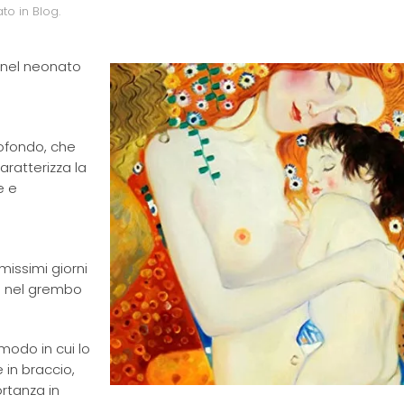
ato in
Blog
.
e nel neonato
rofondo, che
aratterizza la
e e
missimi giorni
ta nel grembo
modo in cui lo
e in braccio,
rtanza in