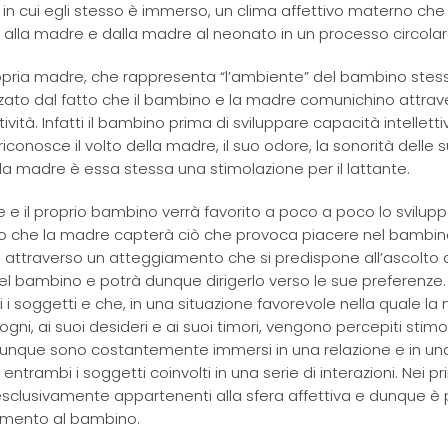
ma in cui egli stesso è immerso, un clima affettivo materno che
o alla madre e dalla madre al neonato in un processo circolar
ropria madre, che rappresenta “l’ambiente” del bambino stes
zato dal fatto che il bambino e la madre comunichino attrav
vità. Infatti il bambino prima di sviluppare capacità intelletti
riconosce il volto della madre, il suo odore, la sonorità delle 
lla madre è essa stessa una stimolazione per il lattante.
 e il proprio bambino verrà favorito a poco a poco lo svilupp
tto che la madre capterà ciò che provoca piacere nel bambin
 attraverso un atteggiamento che si predispone all’ascolto a
l bambino e potrà dunque dirigerlo verso le sue preferenze
 soggetti e che, in una situazione favorevole nella quale la
ogni, ai suoi desideri e ai suoi timori, vengono percepiti stim
dunque sono costantemente immersi in una relazione e in un
ambi i soggetti coinvolti in una serie di interazioni. Nei pri
clusivamente appartenenti alla sfera affettiva e dunque è 
tamento al bambino.