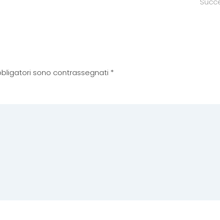
Succ
 obbligatori sono contrassegnati
*