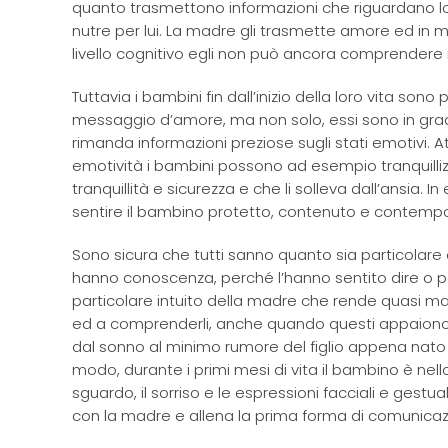
quanto trasmettono informazioni che riguardano lo
nutre per lui. La madre gli trasmette amore ed in man
livello cognitivo egli non può ancora comprendere 
Tuttavia i bambini fin dall’inizio della loro vita son
messaggio d’amore, ma non solo, essi sono in grad
rimanda informazioni preziose sugli stati emotivi.
emotività i bambini possono ad esempio tranquilliz
tranquillità e sicurezza e che li solleva dall’ansia. I
sentire il bambino protetto, contenuto e contempor
Sono sicura che tutti sanno quanto sia particolare
hanno conoscenza, perché l’hanno sentito dire o p
particolare intuito della madre che rende quasi mag
ed a comprenderli, anche quando questi appaiono in
dal sonno al minimo rumore del figlio appena nato e
modo, durante i primi mesi di vita il bambino è nello
sguardo, il sorriso e le espressioni facciali e gest
con la madre e allena la prima forma di comunicazio