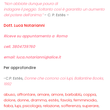
“Non abbiate dunque paura di
indagare il peggio. Soltanto così è garantito un aumento
del potere dell’anima.”
– C. P. Estés –
Dott. Luca Notarianni
Riceve su appuntamento a Roma
cell. 3804739760
email: luca.notarianni@alice.it
Per approfondire
-C.P. Estés,
Donne che corrono coi lupi, Ballantine Books,
1992
abuso
,
affrontare
,
amare
,
amore
,
barbablù
,
coppia
,
dolore
,
donne
,
dramma
,
estés
,
favola
,
femminicidio
,
fiaba
,
lupi
,
psicologia
,
relazione
,
sofferenza
,
superare
,