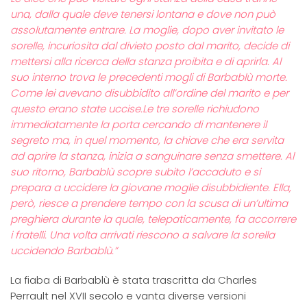
una, dalla quale deve tenersi lontana e dove non può
assolutamente entrare. La moglie, dopo aver invitato le
sorelle, incuriosita dal divieto posto dal marito, decide di
mettersi alla ricerca della stanza proibita e di aprirla. Al
suo interno trova le precedenti mogli di Barbablù morte.
Come lei avevano disubbidito all’ordine del marito e per
questo erano state uccise.Le tre sorelle richiudono
immediatamente la porta cercando di mantenere il
segreto ma, in quel momento, la chiave che era servita
ad aprire la stanza, inizia a sanguinare senza smettere. Al
suo ritorno, Barbablù scopre subito l’accaduto e si
prepara a uccidere la giovane moglie disubbidiente. Ella,
però, riesce a prendere tempo con la scusa di un’ultima
preghiera durante la quale, telepaticamente, fa accorrere
i fratelli. Una volta arrivati riescono a salvare la sorella
uccidendo Barbablù.”
La fiaba di Barbablù è stata trascritta da Charles
Perrault nel XVII secolo e vanta diverse versioni