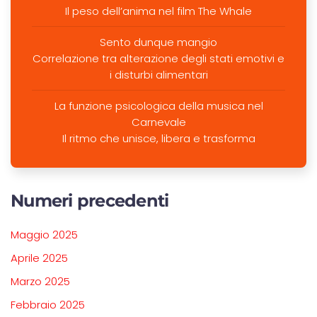
Il peso dell’anima nel film The Whale
Sento dunque mangio
Correlazione tra alterazione degli stati emotivi e
i disturbi alimentari
La funzione psicologica della musica nel
Carnevale
Il ritmo che unisce, libera e trasforma
Numeri precedenti
Maggio 2025
Aprile 2025
Marzo 2025
Febbraio 2025