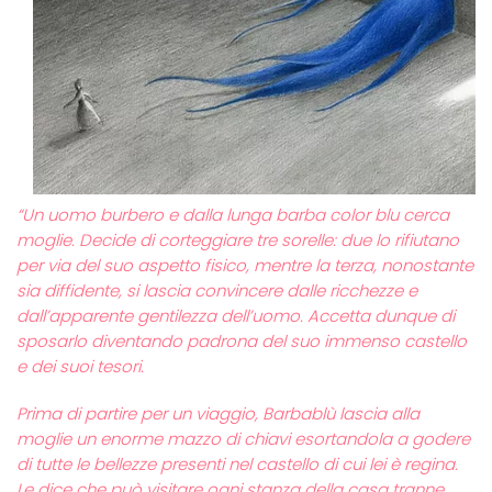
“Un uomo burbero e dalla lunga barba color blu cerca
moglie. Decide di corteggiare tre sorelle: due lo rifiutano
per via del suo aspetto fisico, mentre la terza, nonostante
sia diffidente, si lascia convincere dalle ricchezze e
dall’apparente gentilezza dell’uomo. Accetta dunque di
sposarlo diventando padrona del suo immenso castello
e dei suoi tesori.
Prima di partire per un viaggio, Barbablù lascia alla
moglie un enorme mazzo di chiavi esortandola a godere
di tutte le bellezze presenti nel castello di cui lei è regina.
Le dice che può visitare ogni stanza della casa tranne