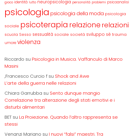
neuropsicologia
identità
psicoanalisi
gioco
lutto
personalità
problemi
psicologia
psicologia della moda
psicologia
psicoterapia
relazione
relazioni
sociale
sviluppo
scuola
sessualità
sè
Sesso
sociale
società
trauma
violenza
umore
Riccardo
su
Psicologia in Musica. Vaffanculo di Marco
Masini
,Francesco Curcio f
su
Shock and Awe
L’arte della guerra nelle relazioni
Chiara Garrubba
su
Sento dunque mangio
Correlazione tra alterazione degli stati emotivi e i
disturbi alimentari
BET
su
La Proiezione. Quando l’altro rappresenta se
stessi
Venanzi Mariano
su
I nuovi “falsi” maestri. Tra