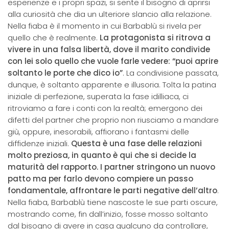
esperienze e i propri spazi, si sente il bisogno di aprirsi
alla curiosità che dia un ulteriore slancio alla relazione.
Nella fiaba è il momento in cui Barbablù si rivela per
quello che è realmente.
La protagonista si ritrova a
vivere in una falsa libertà, dove il marito condivide
con lei solo quello che vuole farle vedere: “puoi aprire
soltanto le porte che dico io”
. La condivisione passata,
dunque, è soltanto apparente e illusoria. Tolta la patina
iniziale di perfezione, superata la fase idilliaca, ci
ritroviamo a fare i conti con la realtà; emergono dei
difetti del partner che proprio non riusciamo a mandare
giù, oppure, inesorabili, affiorano i fantasmi delle
diffidenze iniziali.
Questa è una fase delle relazioni
molto preziosa, in quanto è qui che si decide la
maturità del rapporto. I partner stringono un nuovo
patto ma per farlo devono compiere un passo
fondamentale, affrontare le parti negative dell’altro
.
Nella fiaba, Barbablù tiene nascoste le sue parti oscure,
mostrando come, fin dall’inizio, fosse mosso soltanto
dal bisogno di avere in casa qualcuno da controllare,