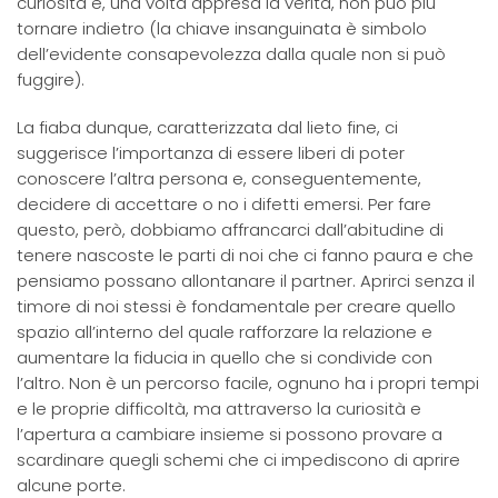
curiosità e, una volta appresa la verità, non può più
tornare indietro (la chiave insanguinata è simbolo
dell’evidente consapevolezza dalla quale non si può
fuggire).
La fiaba dunque, caratterizzata dal lieto fine, ci
suggerisce l’importanza di essere liberi di poter
conoscere l’altra persona e, conseguentemente,
decidere di accettare o no i difetti emersi. Per fare
questo, però, dobbiamo affrancarci dall’abitudine di
tenere nascoste le parti di noi che ci fanno paura e che
pensiamo possano allontanare il partner. Aprirci senza il
timore di noi stessi è fondamentale per creare quello
spazio all’interno del quale rafforzare la relazione e
aumentare la fiducia in quello che si condivide con
l’altro. Non è un percorso facile, ognuno ha i propri tempi
e le proprie difficoltà, ma attraverso la curiosità e
l’apertura a cambiare insieme si possono provare a
scardinare quegli schemi che ci impediscono di aprire
alcune porte.