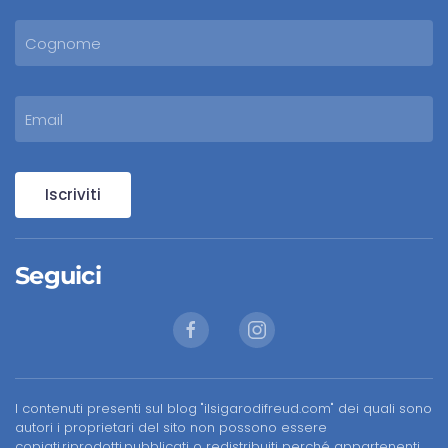
Iscriviti
Seguici
I contenuti presenti sul blog "ilsigarodifreud.com" dei quali sono
autori i proprietari del sito non possono essere
copiati,riprodotti,pubblicati o redistribuiti perché appartenenti