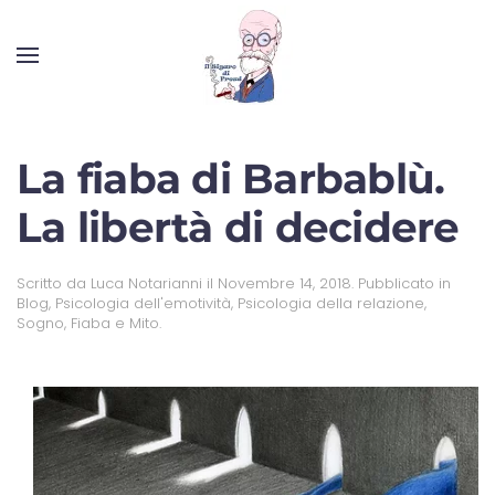
La fiaba di Barbablù.
La libertà di decidere
Scritto da
Luca Notarianni
il
Novembre 14, 2018
. Pubblicato in
Blog
,
Psicologia dell'emotività
,
Psicologia della relazione
,
Sogno, Fiaba e Mito
.