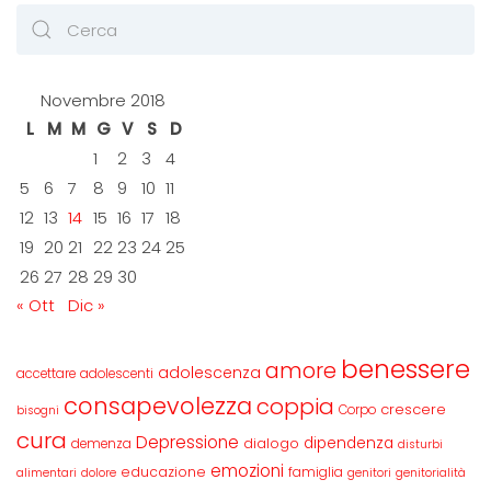
Novembre 2018
L
M
M
G
V
S
D
1
2
3
4
5
6
7
8
9
10
11
12
13
14
15
16
17
18
19
20
21
22
23
24
25
26
27
28
29
30
« Ott
Dic »
benessere
amore
adolescenza
accettare
adolescenti
consapevolezza
coppia
crescere
Corpo
bisogni
cura
Depressione
dipendenza
dialogo
demenza
disturbi
emozioni
educazione
famiglia
alimentari
dolore
genitori
genitorialità