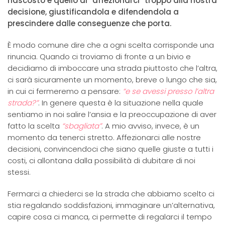
nascosto è quello di “affezionarci” troppo alla nostra
decisione, giustificandola e difendendola a
prescindere dalle conseguenze che porta.
È modo comune dire che a ogni scelta corrisponde una
rinuncia. Quando ci troviamo di fronte a un bivio e
decidiamo di imboccare una strada piuttosto che l’altra,
ci sarà sicuramente un momento, breve o lungo che sia,
in cui ci fermeremo a pensare:
“e se avessi presso l’altra
strada?”
. In genere questa è la situazione nella quale
sentiamo in noi salire l’ansia e la preoccupazione di aver
fatto la scelta
“sbagliata”
. A mio avviso, invece, è un
momento da tenerci stretto. Affezionarci alle nostre
decisioni, convincendoci che siano quelle giuste a tutti i
costi, ci allontana dalla possibilità di dubitare di noi
stessi.
Fermarci a chiederci se la strada che abbiamo scelto ci
stia regalando soddisfazioni, immaginare un’alternativa,
capire cosa ci manca, ci permette di regalarci il tempo