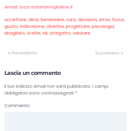
email: luca.notarianni@alice.it
accettare
,
alice
,
benessere
,
cura
,
decisioni
,
errori
,
focus
,
giusto
,
indecisione
,
obiettivi
,
progettare
,
psicologia
,
sbagliato
,
scelte
,
sè
,
stregatto
,
valutare
Precedente
Successivo
Lascia un commento
Il tuo indirizzo email non sarà pubblicato. I campi
obbligatori sono contrassegnati
*
Commento