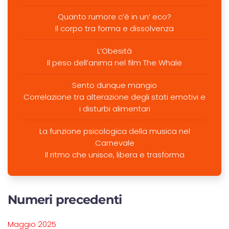
Quanto rumore c’è in un’ eco?
Il corpo tra forma e dissolvenza
L’Obesità
Il peso dell’anima nel film The Whale
Sento dunque mangio
Correlazione tra alterazione degli stati emotivi e
i disturbi alimentari
La funzione psicologica della musica nel
Carnevale
Il ritmo che unisce, libera e trasforma
Numeri precedenti
Maggio 2025