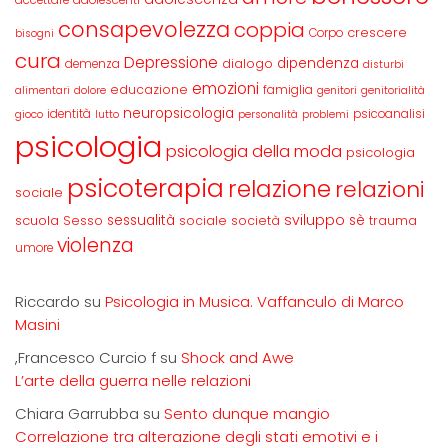
accettare
adolescenti
consapevolezza
coppia
crescere
Corpo
bisogni
cura
Depressione
dipendenza
dialogo
demenza
disturbi
emozioni
educazione
famiglia
alimentari
dolore
genitori
genitorialità
neuropsicologia
identità
psicoanalisi
gioco
lutto
personalità
problemi
psicologia
psicologia della moda
psicologia
psicoterapia
relazione
relazioni
sociale
sviluppo
scuola
sessualità
sè
Sesso
sociale
società
trauma
violenza
umore
Riccardo
su
Psicologia in Musica. Vaffanculo di Marco
Masini
,Francesco Curcio f
su
Shock and Awe
L’arte della guerra nelle relazioni
Chiara Garrubba
su
Sento dunque mangio
Correlazione tra alterazione degli stati emotivi e i