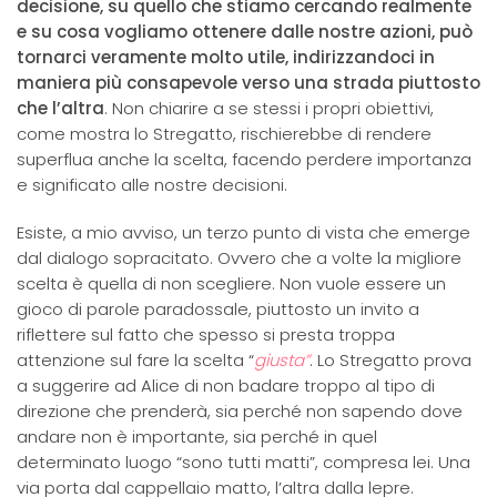
decisione, su quello che stiamo cercando realmente
e su cosa vogliamo ottenere dalle nostre azioni, può
tornarci veramente molto utile, indirizzandoci in
maniera più consapevole verso una strada piuttosto
che l’altra
. Non chiarire a se stessi i propri obiettivi,
come mostra lo Stregatto, rischierebbe di rendere
superflua anche la scelta, facendo perdere importanza
e significato alle nostre decisioni.
Esiste, a mio avviso, un terzo punto di vista che emerge
dal dialogo sopracitato. Ovvero che a volte la migliore
scelta è quella di non scegliere. Non vuole essere un
gioco di parole paradossale, piuttosto un invito a
riflettere sul fatto che spesso si presta troppa
attenzione sul fare la scelta “
giusta”
. Lo Stregatto prova
a suggerire ad Alice di non badare troppo al tipo di
direzione che prenderà, sia perché non sapendo dove
andare non è importante, sia perché in quel
determinato luogo “sono tutti matti”, compresa lei. Una
via porta dal cappellaio matto, l’altra dalla lepre.