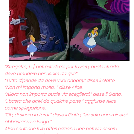
“Stregatto, […] potresti dirmi, per favore, quale strada
devo prendere per uscire da qui?”
“Tutto dipende da dove vuoi andare,” disse il Gatto.
“Non mi importa molto…” disse Alice.
“Allora non importa quale via sceglierai,” disse il Gatto.
“…basta che arrivi da qualche parte,” aggiunse Alice
come spiegazione.
“Oh, di sicuro lo farai,” disse il Gatto, “se solo camminerai
abbastanza a lungo.”
Alice sentì che tale affermazione non poteva essere