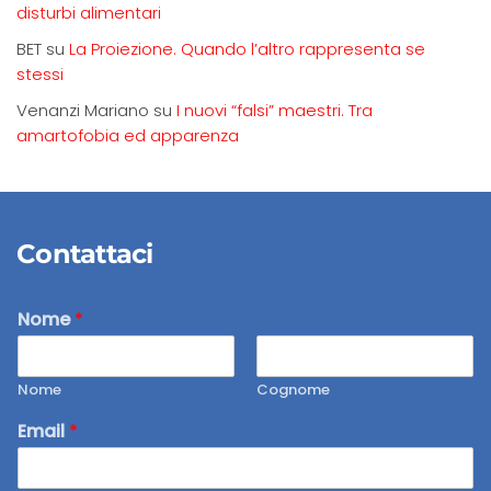
disturbi alimentari
BET
su
La Proiezione. Quando l’altro rappresenta se
stessi
Venanzi Mariano
su
I nuovi “falsi” maestri. Tra
amartofobia ed apparenza
Contattaci
Nome
*
Nome
Cognome
Email
*