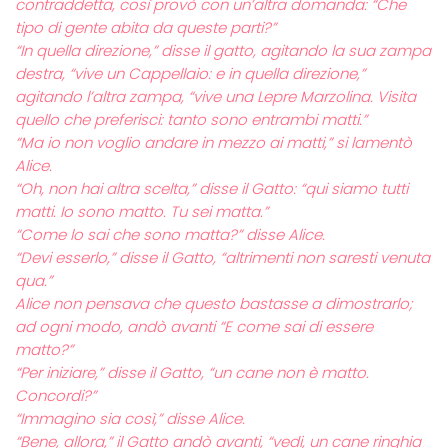
contraddetta, così provò con un’altra domanda: “Che
tipo di gente abita da queste parti?”
“In quella direzione,” disse il gatto, agitando la sua zampa
destra, “vive un Cappellaio: e in quella direzione,”
agitando l’altra zampa, “vive una Lepre Marzolina. Visita
quello che preferisci: tanto sono entrambi matti.”
“Ma io non voglio andare in mezzo ai matti,” si lamentò
Alice.
“Oh, non hai altra scelta,” disse il Gatto: “qui siamo tutti
matti. Io sono matto. Tu sei matta.”
“Come lo sai che sono matta?” disse Alice.
“Devi esserlo,” disse il Gatto, “altrimenti non saresti venuta
qua.”
Alice non pensava che questo bastasse a dimostrarlo;
ad ogni modo, andò avanti “E come sai di essere
matto?”
“Per iniziare,” disse il Gatto, “un cane non è matto.
Concordi?”
“Immagino sia così,” disse Alice.
“Bene, allora,” il Gatto andò avanti, “vedi, un cane ringhia