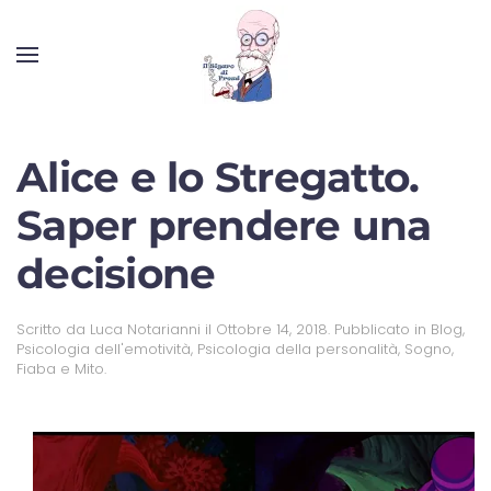
Alice e lo Stregatto.
Saper prendere una
decisione
Scritto da
Luca Notarianni
il
Ottobre 14, 2018
. Pubblicato in
Blog
,
Psicologia dell'emotività
,
Psicologia della personalità
,
Sogno,
Fiaba e Mito
.