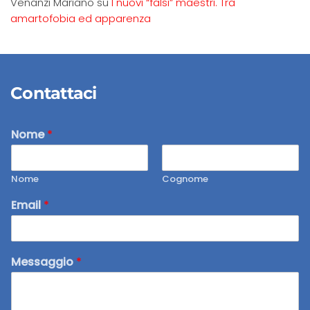
Venanzi Mariano
su
I nuovi “falsi” maestri. Tra
amartofobia ed apparenza
Contattaci
Nome
*
Nome
Cognome
Email
*
Messaggio
*