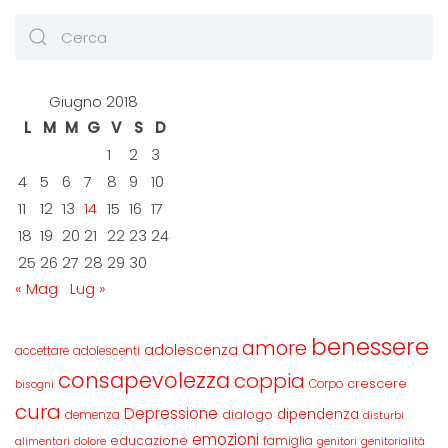
Giugno 2018
L
M
M
G
V
S
D
1
2
3
4
5
6
7
8
9
10
11
12
13
14
15
16
17
18
19
20
21
22
23
24
25
26
27
28
29
30
« Mag
Lug »
benessere
amore
adolescenza
accettare
adolescenti
consapevolezza
coppia
crescere
Corpo
bisogni
cura
Depressione
dipendenza
dialogo
demenza
disturbi
emozioni
educazione
famiglia
alimentari
dolore
genitori
genitorialità