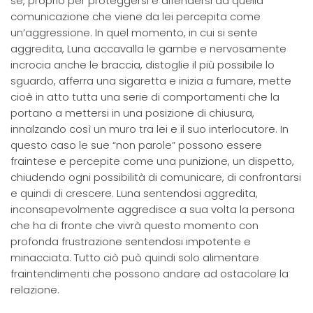
sé, proprio per proteggersi e difendersi da quella
comunicazione che viene da lei percepita come
un’aggressione. In quel momento, in cui si sente
aggredita, Luna accavalla le gambe e nervosamente
incrocia anche le braccia, distoglie il più possibile lo
sguardo, afferra una sigaretta e inizia a fumare, mette
cioè in atto tutta una serie di comportamenti che la
portano a mettersi in una posizione di chiusura,
innalzando così un muro tra lei e il suo interlocutore. In
questo caso le sue “non parole” possono essere
fraintese e percepite come una punizione, un dispetto,
chiudendo ogni possibilità di comunicare, di confrontarsi
e quindi di crescere. Luna sentendosi aggredita,
inconsapevolmente aggredisce a sua volta la persona
che ha di fronte che vivrà questo momento con
profonda frustrazione sentendosi impotente e
minacciata. Tutto ciò può quindi solo alimentare
fraintendimenti che possono andare ad ostacolare la
relazione.