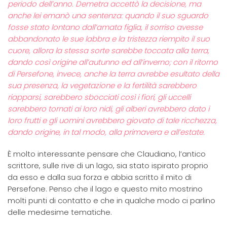
periodo dell’anno. Demetra accettò la decisione, ma
anche lei emanò una sentenza: quando il suo sguardo
fosse stato lontano dall’amata figlia, il sorriso avesse
abbandonato le sue labbra e la tristezza riempito il suo
cuore, allora la stessa sorte sarebbe toccata alla terra,
dando così origine all’autunno ed all’inverno; con il ritorno
di Persefone, invece, anche la terra avrebbe esultato della
sua presenza, la vegetazione e la fertilità sarebbero
riapparsi, sarebbero sbocciati così i fiori, gli uccelli
sarebbero tornati ai loro nidi, gli alberi avrebbero dato i
loro frutti e gli uomini avrebbero giovato di tale ricchezza,
dando origine, in tal modo, alla primavera e all’estate.
È molto interessante pensare che Claudiano, l’antico
scrittore, sulle rive di un lago, sia stato ispirato proprio
da esso e dalla sua forza e abbia scritto il mito di
Persefone. Penso che il lago e questo mito mostrino
molti punti di contatto e che in qualche modo ci parlino
delle medesime tematiche.