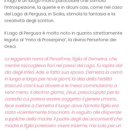
Il lago è un luogo molto particolare che stimola
l’introspezione, la quiete e in alcuni casi, come nel caso
del Lago di Pergusa, in Sicilia, stimola la fantasia e la
creatività degli scrittori.
Il Lago di Pergusa è molto noto in quanto strettamente
legato al “mito di Proserpina”, la divina Persefone dei
Greci.
La leggenda narra di Persefone, figlia di Demetra, che,
mentre raccoglieva fiori nei pressi del Lago, fu rapita dal
dio degli Inferi, Ade, e fatta sua sposa. Demetra la cercò
in lungo e largo per nove giorni; la dea della Fertilità
trascurò così il suo dovere e le messi cominciarono a
venir meno. Il decimo giorno, Zeus, preoccupato per la
carestia cui poteva essere soggetto il genere umano,
fece svelare a Demetra il luogo dove l’amata figlia era
stata violentemente trascinata. In seguito alle disperate
suppliche della madre, il padre degli dei acconsentì che
madre e figlia potessero vivere insieme, ma solo per un