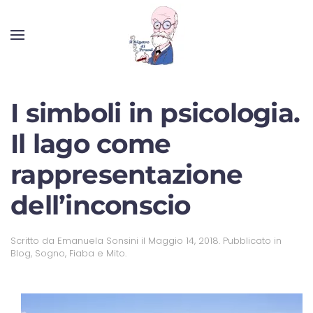
I simboli in psicologia.
Il lago come
rappresentazione
dell’inconscio
Scritto da
Emanuela Sonsini
il
Maggio 14, 2018
. Pubblicato in
Blog
,
Sogno, Fiaba e Mito
.