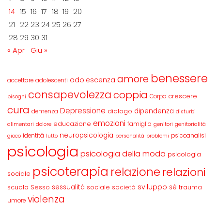
14
15
16
17
18
19
20
21
22
23
24
25
26
27
28
29
30
31
« Apr
Giu »
benessere
amore
adolescenza
accettare
adolescenti
consapevolezza
coppia
crescere
Corpo
bisogni
cura
Depressione
dipendenza
dialogo
demenza
disturbi
emozioni
educazione
famiglia
alimentari
dolore
genitori
genitorialità
neuropsicologia
identità
psicoanalisi
gioco
lutto
personalità
problemi
psicologia
psicologia della moda
psicologia
psicoterapia
relazione
relazioni
sociale
sviluppo
scuola
sessualità
sè
Sesso
sociale
società
trauma
violenza
umore