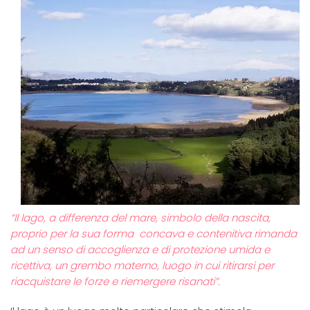
“Il lago, a differenza del mare, simbolo della nascita,
proprio per la sua forma concava e contenitiva rimanda
ad un senso di accoglienza e di protezione umida e
ricettiva, un grembo materno, luogo in cui ritirarsi per
riacquistare le forze e riemergere risanati”.