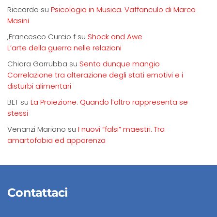
Riccardo
su
Psicologia in Musica. Vaffanculo di Marco
Masini
,Francesco Curcio f
su
Shock and Awe
L’arte della guerra nelle relazioni
Chiara Garrubba
su
Sento dunque mangio
Correlazione tra alterazione degli stati emotivi e i
disturbi alimentari
BET
su
La Proiezione. Quando l’altro rappresenta se
stessi
Venanzi Mariano
su
I nuovi “falsi” maestri. Tra
amartofobia ed apparenza
Contattaci