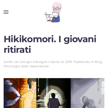
Hikikomori. I giovani
ritirati
Scritto da
Giorgia Salvagno
il
Aprile 14, 2018
. Pubblicato in
Blog
,
Psicologia delle dipendenze
.