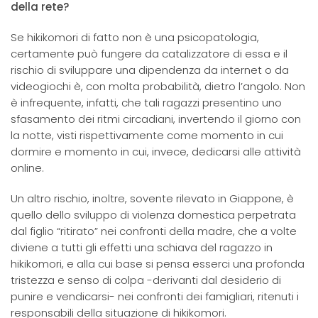
della rete?
Se hikikomori di fatto non è una psicopatologia,
certamente può fungere da catalizzatore di essa e il
rischio di sviluppare una dipendenza da internet o da
videogiochi è, con molta probabilità, dietro l’angolo. Non
è infrequente, infatti, che tali ragazzi presentino uno
sfasamento dei ritmi circadiani, invertendo il giorno con
la notte, visti rispettivamente come momento in cui
dormire e momento in cui, invece, dedicarsi alle attività
online.
Un altro rischio, inoltre, sovente rilevato in Giappone, è
quello dello sviluppo di violenza domestica perpetrata
dal figlio “ritirato” nei confronti della madre, che a volte
diviene a tutti gli effetti una schiava del ragazzo in
hikikomori, e alla cui base si pensa esserci una profonda
tristezza e senso di colpa -derivanti dal desiderio di
punire e vendicarsi- nei confronti dei famigliari, ritenuti i
responsabili della situazione di hikikomori.