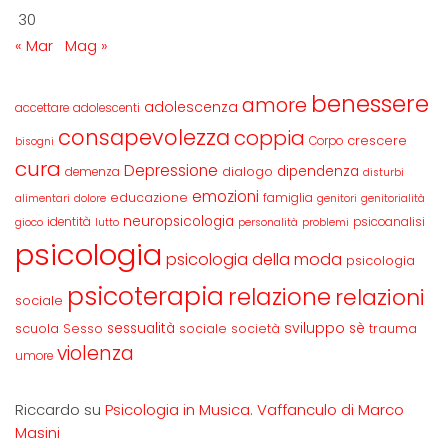
30
« Mar
Mag »
benessere
amore
adolescenza
accettare
adolescenti
consapevolezza
coppia
crescere
Corpo
bisogni
cura
Depressione
dipendenza
dialogo
demenza
disturbi
emozioni
educazione
famiglia
alimentari
dolore
genitori
genitorialità
neuropsicologia
identità
psicoanalisi
gioco
lutto
personalità
problemi
psicologia
psicologia della moda
psicologia
psicoterapia
relazione
relazioni
sociale
sviluppo
scuola
sessualità
sè
Sesso
sociale
società
trauma
violenza
umore
Riccardo
su
Psicologia in Musica. Vaffanculo di Marco
Masini