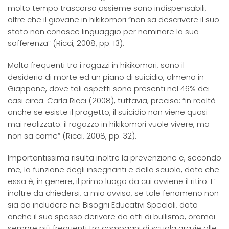
molto tempo trascorso assieme sono indispensabili,
oltre che il giovane in hikikomori “non sa descrivere il suo
stato non conosce linguaggio per nominare la sua
sofferenza” (Ricci, 2008, pp. 13).
Molto frequenti tra i ragazzi in hikikomori, sono il
desiderio di morte ed un piano di suicidio, almeno in
Giappone, dove tali aspetti sono presenti nel 46% dei
casi circa. Carla Ricci (2008), tuttavia, precisa: “in realtà
anche se esiste il progetto, il suicidio non viene quasi
mai realizzato: il ragazzo in hikikomori vuole vivere, ma
non sa come” (Ricci, 2008, pp. 32).
Importantissima risulta inoltre la prevenzione e, secondo
me, la funzione degli insegnanti e della scuola, dato che
essa è, in genere, il primo luogo da cui avviene il ritiro. E’
inoltre da chiedersi, a mio avviso, se tale fenomeno non
sia da includere nei Bisogni Educativi Speciali, dato
anche il suo spesso derivare da atti di bullismo, oramai
sempre più frequenti tra compagni di scuola grazie alle