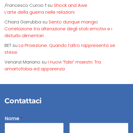
,Francesco Curcio f
su
Shock and Awe
L’arte della guerra nelle relazioni
Chiara Garrubba
su
Sento dunque mangio
Correlazione tra alterazione degli stati emotivi e i
disturbi alimentari
BET
su
La Proiezione. Quando l’altro rappresenta se
stessi
Venanzi Mariano
su
I nuovi “falsi” maestri. Tra
amartofobia ed apparenza
Contattaci
Nome
*