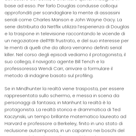
base ad esso. Per farlo Douglas condusse colloqui
approfonditi per scandagliare la mente di assassini
seriali come Charles Manson e John Wayne Gacy. La
serie distribuita da Netflix utilizza l’esperienza di Douglas
e la traspone in televisione raccontando le vicende di
un negoziatore dell’FBI frustrato, e del suo interesse per
le menti di quelli che da allora verranno definiti serial
killer. Nel corso degli episodi vediamo il protagonista, il
suo collega, il navigato agente Bill Tench e la
professoressa Wendi Carr, arrivare a formulare il
metodo di indagine basato sul profiling.
Se in Mindhunter la realtà viene trasposta, per essere
rappresentata sullo schermo, e messa in scena da
personaggi di fantasia; in Manhunt la realtà è la
protagonista. La realtà storica e drammatica di Ted
Kaczynski, un tempo brillante matematico laureato ad
Harvard e professore a Berkeley, finito in uno stato di
reclusione autoimposta, in un capanno nei boschi del