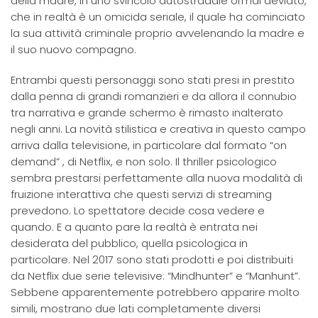
della madre, in uno svincolo autostradale ormai deviato,
che in realtà è un omicida seriale, il quale ha cominciato
la sua attività criminale proprio avvelenando la madre e
il suo nuovo compagno.
Entrambi questi personaggi sono stati presi in prestito
dalla penna di grandi romanzieri e da allora il connubio
tra narrativa e grande schermo è rimasto inalterato
negli anni. La novità stilistica e creativa in questo campo
arriva dalla televisione, in particolare dal formato “on
demand” , di Netflix, e non solo. Il thriller psicologico
sembra prestarsi perfettamente alla nuova modalità di
fruizione interattiva che questi servizi di streaming
prevedono. Lo spettatore decide cosa vedere e
quando. E a quanto pare la realtà è entrata nei
desiderata del pubblico, quella psicologica in
particolare. Nel 2017 sono stati prodotti e poi distribuiti
da Netflix due serie televisive: “Mindhunter” e “Manhunt”.
Sebbene apparentemente potrebbero apparire molto
simili, mostrano due lati completamente diversi