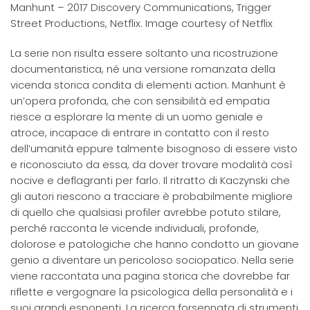
Manhunt – 2017 Discovery Communications, Trigger
Street Productions, Netflix. Image courtesy of Netflix
La serie non risulta essere soltanto una ricostruzione
documentaristica, né una versione romanzata della
vicenda storica condita di elementi action. Manhunt è
un’opera profonda, che con sensibilità ed empatia
riesce a esplorare la mente di un uomo geniale e
atroce, incapace di entrare in contatto con il resto
dell’umanità eppure talmente bisognoso di essere visto
e riconosciuto da essa, da dover trovare modalità così
nocive e deflagranti per farlo. Il ritratto di Kaczynski che
gli autori riescono a tracciare è probabilmente migliore
di quello che qualsiasi profiler avrebbe potuto stilare,
perché racconta le vicende individuali, profonde,
dolorose e patologiche che hanno condotto un giovane
genio a diventare un pericoloso sociopatico. Nella serie
viene raccontata una pagina storica che dovrebbe far
riflette e vergognare la psicologica della personalità e i
suoi grandi esponenti. La ricerca forsennata di strumenti