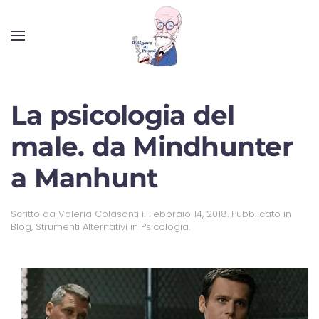
La psicologia del
male. da Mindhunter
a Manhunt
Scritto da
Valeria Colasanti
il
Febbraio 14, 2018
. Pubblicato in
Blog
,
Strumenti Alternativi in Psicologia
.