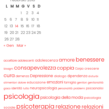
L
M
M
G
V
S
D
1
2
3
4
5
6
7
8
9
10
11
12
13
14
15
16
17
18
19
20
21
22
23
24
25
26
27
28
« Gen
Mar »
benessere
amore
adolescenza
accettare
adolescenti
consapevolezza
coppia
crescere
Corpo
bisogni
cura
Depressione
dipendenza
dialogo
demenza
disturbi
emozioni
educazione
famiglia
alimentari
dolore
genitori
genitorialità
neuropsicologia
identità
psicoanalisi
gioco
lutto
personalità
problemi
psicologia
psicologia della moda
psicologia
psicoterapia
relazione
relazioni
sociale