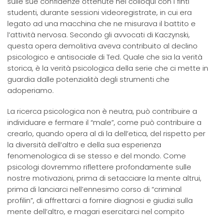
sulle sue confidenze ottenute nei colloqui con i finti
studenti, durante sessioni videoregistrate, in cui era
legato ad una macchina che ne misurava il battito e
l’attività nervosa. Secondo gli avvocati di Kaczynski,
questa opera demolitiva aveva contribuito al declino
psicologico e antisociale di Ted. Quale che sia la verità
storica, è la verità psicologica della serie che ci mette in
guardia dalle potenzialità degli strumenti che
adoperiamo.
La ricerca psicologica non è neutra, può contribuire a
individuare e fermare il “male”, come può contribuire a
crearlo, quando opera al di la dell’etica, del rispetto per
la diversità dell’altro e della sua esperienza
fenomenologica di se stesso e del mondo. Come
psicologi dovremmo riflettere profondamente sulle
nostre motivazioni, prima di setacciare la mente altrui,
prima di lanciarci nell’ennesimo corso di “criminal
profilin”, di affrettarci a fornire diagnosi e giudizi sulla
mente dell’altro, e magari esercitarci nel compito