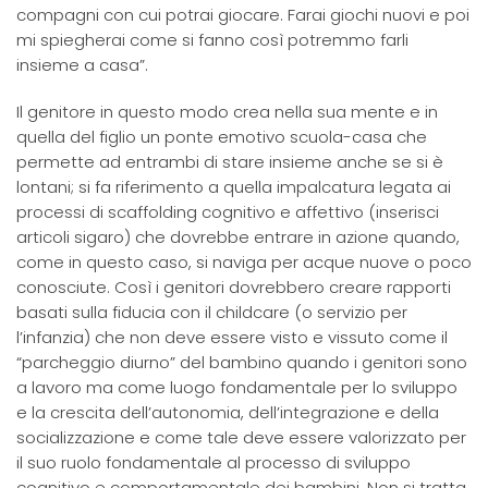
compagni con cui potrai giocare. Farai giochi nuovi e poi
mi spiegherai come si fanno così potremmo farli
insieme a casa”.
Il genitore in questo modo crea nella sua mente e in
quella del figlio un ponte emotivo scuola-casa che
permette ad entrambi di stare insieme anche se si è
lontani; si fa riferimento a quella impalcatura legata ai
processi di scaffolding cognitivo e affettivo (inserisci
articoli sigaro) che dovrebbe entrare in azione quando,
come in questo caso, si naviga per acque nuove o poco
conosciute. Così i genitori dovrebbero creare rapporti
basati sulla fiducia con il childcare (o servizio per
l’infanzia) che non deve essere visto e vissuto come il
“parcheggio diurno” del bambino quando i genitori sono
a lavoro ma come luogo fondamentale per lo sviluppo
e la crescita dell’autonomia, dell’integrazione e della
socializzazione e come tale deve essere valorizzato per
il suo ruolo fondamentale al processo di sviluppo
cognitivo e comportamentale dei bambini. Non si tratta,