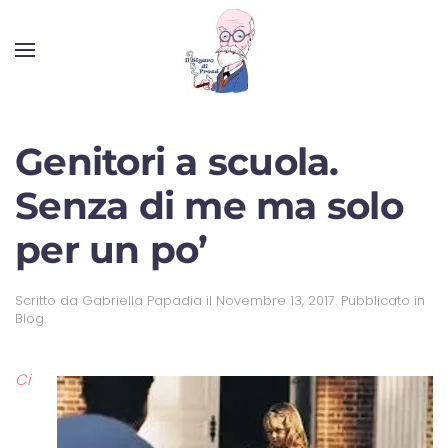
Genitori a scuola.
Senza di me ma solo
per un po’
Scritto da
Gabriella Papadia
il
Novembre 13, 2017
. Pubblicato in
Blog
.
Ci