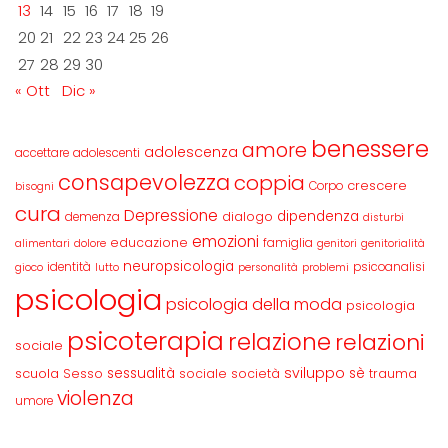
13
14
15
16
17
18
19
20
21
22
23
24
25
26
27
28
29
30
« Ott
Dic »
benessere
amore
adolescenza
accettare
adolescenti
consapevolezza
coppia
crescere
Corpo
bisogni
cura
Depressione
dipendenza
dialogo
demenza
disturbi
emozioni
educazione
famiglia
alimentari
dolore
genitori
genitorialità
neuropsicologia
identità
psicoanalisi
gioco
lutto
personalità
problemi
psicologia
psicologia della moda
psicologia
psicoterapia
relazione
relazioni
sociale
sviluppo
scuola
sessualità
sè
Sesso
sociale
società
trauma
violenza
umore