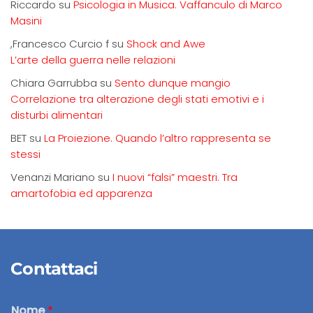
Riccardo
su
Psicologia in Musica. Vaffanculo di Marco
Masini
,Francesco Curcio f
su
Shock and Awe
L’arte della guerra nelle relazioni
Chiara Garrubba
su
Sento dunque mangio
Correlazione tra alterazione degli stati emotivi e i
disturbi alimentari
BET
su
La Proiezione. Quando l’altro rappresenta se
stessi
Venanzi Mariano
su
I nuovi “falsi” maestri. Tra
amartofobia ed apparenza
Contattaci
Nome
*