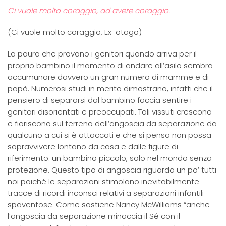
Ci vuole molto coraggio, ad avere coraggio.
(Ci vuole molto coraggio, Ex-otago)
La paura che provano i genitori quando arriva per il
proprio bambino il momento di andare all’asilo sembra
accumunare davvero un gran numero di mamme e di
papà. Numerosi studi in merito dimostrano, infatti che il
pensiero di separarsi dal bambino faccia sentire i
genitori disorientati e preoccupati. Tali vissuti crescono
e fioriscono sul terreno dell’angoscia da separazione da
qualcuno a cui si è attaccati e che si pensa non possa
sopravvivere lontano da casa e dalle figure di
riferimento: un bambino piccolo, solo nel mondo senza
protezione. Questo tipo di angoscia riguarda un po’ tutti
noi poiché le separazioni stimolano inevitabilmente
tracce di ricordi inconsci relativi a separazioni infantili
spaventose. Come sostiene Nancy McWilliams “anche
l’angoscia da separazione minaccia il Sé con il