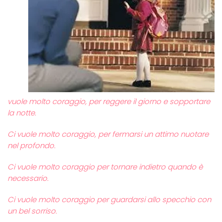
vuole molto coraggio, per reggere il giorno e sopportare
la notte.
Ci vuole molto coraggio, per fermarsi un attimo nuotare
nel profondo.
Ci vuole molto coraggio per tornare indietro quando è
necessario.
Ci vuole molto coraggio per guardarsi allo specchio con
un bel sorriso.