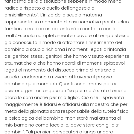
fantasma della dissoluzione sebbene in modo meno
radicale rispetto a quello dell’angoscia di
annichilimento”. L’inizio della scuola materna
rappresenta un momento di crisi normativa per il nucleo
familiare che d’ora in poi entrerà in contatto con la
realtà-scuola completamente nuova e al tempo stesso
già conosciuta. Il modo di affrontare l’inserimento del
bambino a scuola richiama i momenti legati all’infanzia
dei genitori stessi; genitori che hanno vissuto esperienze
traumatiche o che hanno ricordi di momenti spiacevoli
legati al momento del distacco prima di entrare a
scuola tenderanno a rivivere attraverso il proprio
bambino quei momenti. Questi sono i motivi per cui i
esistono genitori angosciati “se per me è stato terribile
allora lo sarà anche per mio figlio”. Ciò che li spaventa
maggiormente è fidarsi e affidarsi alla maestra che per
metà della giornata sarà responsabile della tutela fisica
e psicologica del bambino: “non starà mai attenta al
mio bambino come faccio io, deve stare con gli altri
bambini”. Tali pensieri persecutori a lungo andare