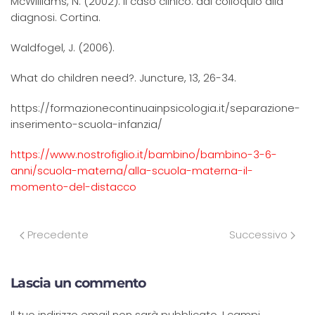
McWilliams, N. (2002). Il caso clinico: dal colloquio alla
diagnosi. Cortina.
Waldfogel, J. (2006).
What do children need?. Juncture, 13, 26-34.
https://formazionecontinuainpsicologia.it/separazione-
inserimento-scuola-infanzia/
https://www.nostrofiglio.it/bambino/bambino-3-6-
anni/scuola-materna/alla-scuola-materna-il-
momento-del-distacco
Precedente
Successivo
Lascia un commento
Il tuo indirizzo email non sarà pubblicato. I campi