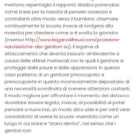
mettono repentaglio il rapporto diadico ponendosi
come base per la nascita di pensieri ossessivi e
controllanti oltre modo verso il bambino: chiamare
continuamente la scuola, invece di rivolgersi alla
maestra per chiedere come si è svolta la giornata
(inserisci
http://www.ilsigarodifreud.com/proiezioni-
narcisistiche-dei-genitori-su).
Il legame di
attaccamento che diventa insicuro-ambivalente a
causa delle difese maniacali con le quali il genitore si
protegge dalle paure e dalle apprensioni. In questo
caso parliamo di un genitore preoccupato e
preoccupante in quanto inconsciamente depositario di
una necessità sconfinata di ricevere attenzioni costanti.
Il modo migliore per affrontare il momento del distacco
dovrebbe essere legato, invece, al possibilità di poter
pensare a nuovi inizi, un modo altro utile e per certi versi
consolatorio di vivere la scuola: vivendola come un
luogo in cui stare e “starci dentro”, nel senso che i
genitori non