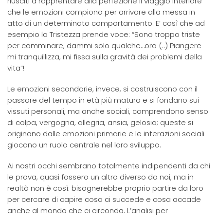
riusciti a rapprentare alla perfezione il viaggio interiore
che le emozioni compiono per arrivare alla messa in
atto di un determinato comportamento. E’ così che ad
esempio la Tristezza prende voce: “Sono troppo triste
per camminare, dammi solo qualche…ora (..) Piangere
mi tranquillizza, mi fissa sulla gravità dei problemi della
vita”!
Le emozioni secondarie, invece, si costruiscono con il
passare del tempo in età più matura e si fondano sui
vissuti personali, ma anche sociali, comprendono senso
di colpa, vergogna, allegria, ansia, gelosia; queste si
originano dalle emozioni primarie e le interazioni sociali
giocano un ruolo centrale nel loro sviluppo.
Ai nostri occhi sembrano totalmente indipendenti da chi
le prova, quasi fossero un altro diverso da noi, ma in
realtà non è così: bisognerebbe proprio partire da loro
per cercare di capire cosa ci succede e cosa accade
anche al mondo che ci circonda. L’analisi per