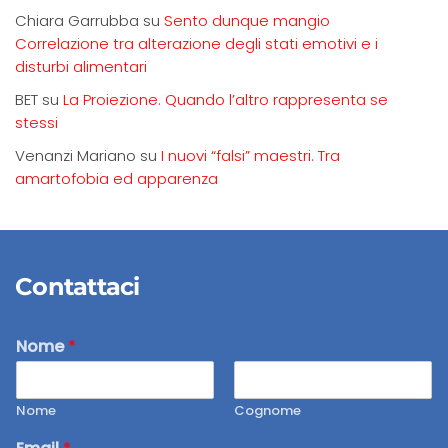
Chiara Garrubba
su
Sento dunque mangio
Correlazione tra alterazione degli stati emotivi e i
disturbi alimentari
BET
su
La Proiezione. Quando l’altro rappresenta se
stessi
Venanzi Mariano
su
I nuovi “falsi” maestri. Tra
amartofobia ed apparenza
Contattaci
Nome
*
Nome
Cognome