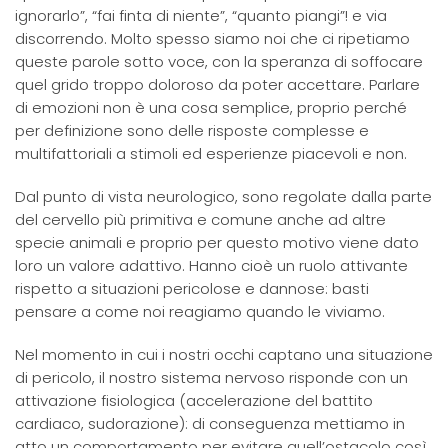
ignorarlo”, “fai finta di niente”, “quanto piangi”! e via
discorrendo. Molto spesso siamo noi che ci ripetiamo
queste parole sotto voce, con la speranza di soffocare
quel grido troppo doloroso da poter accettare. Parlare
di emozioni non è una cosa semplice, proprio perché
per definizione sono delle risposte complesse e
multifattoriali a stimoli ed esperienze piacevoli e non.
Dal punto di vista neurologico, sono regolate dalla parte
del cervello più primitiva e comune anche ad altre
specie animali e proprio per questo motivo viene dato
loro un valore adattivo. Hanno cioè un ruolo attivante
rispetto a situazioni pericolose e dannose: basti
pensare a come noi reagiamo quando le viviamo.
Nel momento in cui i nostri occhi captano una situazione
di pericolo, il nostro sistema nervoso risponde con un
attivazione fisiologica (accelerazione del battito
cardiaco, sudorazione): di conseguenza mettiamo in
atto un comportamento per evitare quell’ostacolo così