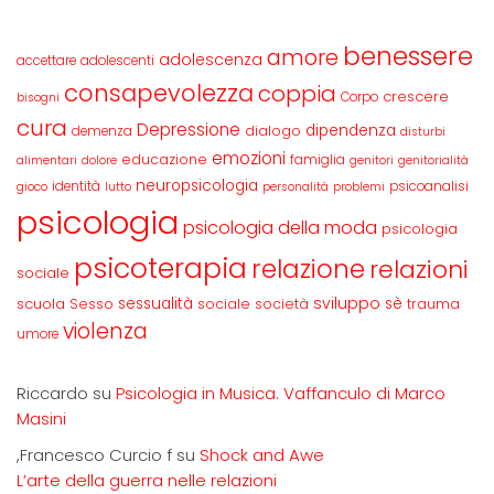
benessere
amore
adolescenza
accettare
adolescenti
consapevolezza
coppia
crescere
Corpo
bisogni
cura
Depressione
dipendenza
dialogo
demenza
disturbi
emozioni
educazione
famiglia
alimentari
dolore
genitori
genitorialità
neuropsicologia
identità
psicoanalisi
gioco
lutto
personalità
problemi
psicologia
psicologia della moda
psicologia
psicoterapia
relazione
relazioni
sociale
sviluppo
scuola
sessualità
sè
Sesso
sociale
società
trauma
violenza
umore
Riccardo
su
Psicologia in Musica. Vaffanculo di Marco
Masini
,Francesco Curcio f
su
Shock and Awe
L’arte della guerra nelle relazioni