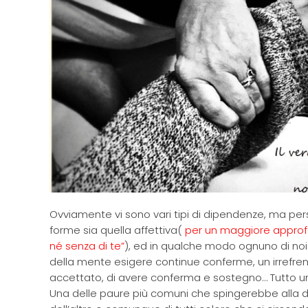
Ovviamente vi sono vari tipi di dipendenze, ma pe
forme sia quella affettiva(
per un maggiore approfo
né senza di te”
), ed in qualche modo ognuno di noi 
della mente esigere continue conferme, un irrefrena
accettato, di avere conferma e sostegno… Tutto un
Una delle paure più comuni che spingerebbe alla di