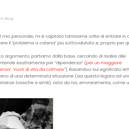
 in
Blog
.
ul mio personale, mi è capitato tantissime volte di entrare in
ere il “problema a catena” più sottovalutato e, proprio per qu
o argomento, partiamo dalla base, cercando di risalire alle
i intende esattamente per “dipendenza” (
per un maggiore
enza- Vuoti di vita da colmare”
). Basandoci sul significato let
a meno di una determinata situazione (sia questa legata ad un
ostanze tossiche e simili), vista da noi, erroneamente, come 