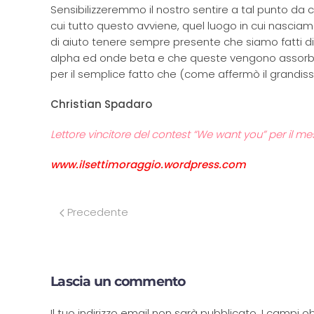
Sensibilizzeremmo il nostro sentire a tal punto d
cui tutto questo avviene, quel luogo in cui nasci
di aiuto tenere sempre presente che siamo fatti di 
alpha ed onde beta e che queste vengono assorbit
per il semplice fatto che (come affermò il grandiss
Christian Spadaro
Lettore vincitore del contest “We want you” per il m
www.ilsettimoraggio.wordpress.com
Precedente
Lascia un commento
Il tuo indirizzo email non sarà pubblicato. I campi