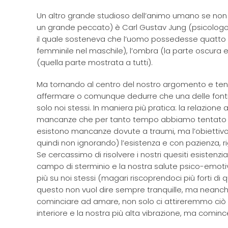
Un altro grande studioso dell’animo umano se no
un grande peccato) è Carl Gustav Jung (psicologo,
il quale sosteneva che l’uomo possedesse quatto s
femminile nel maschile), l’ombra (la parte oscura e
(quella parte mostrata a tutti).
Ma tornando al centro del nostro argomento e tene
affermare o comunque dedurre che una delle fonti de
solo noi stessi. In maniera più pratica: la relazion
mancanze che per tanto tempo abbiamo tentato di
esistono mancanze dovute a traumi, ma l’obiettivo p
quindi non ignorando) l’esistenza e con pazienza, rig
Se cercassimo di risolvere i nostri quesiti esistenzia
campo di sterminio e la nostra salute psico-emotiv
più su noi stessi (magari riscoprendoci più forti d
questo non vuol dire sempre tranquille, ma neanc
cominciare ad amare, non solo ci attireremmo ciò 
interiore e la nostra più alta vibrazione, ma comi