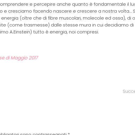
a comprendere e percepire anche quanto è fondamentale il lu
amo e cresciamo facendo nascere e crescere a nostra volta…
energia (oltre che di fibre muscolari, molecole ed ossa), di
e (come trasmesse) dalle stesse mura in cui decidiamo di 
imo A.Einstein) tutto è energia, noi compresi.
ese di Maggio 2017
Succ
 obbligatori sono contrassegnati
*