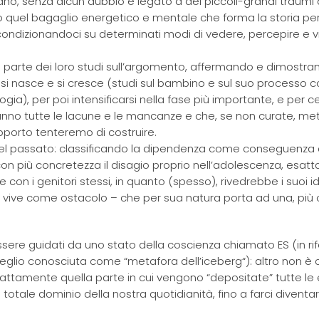
dano, senza alcun dubbio è legato a dei piccoli-grandi traumi 
ero quel bagaglio energetico e mentale che forma la storia p
i, condizionandoci su determinati modi di vedere, percepire e v
to parte dei loro studi sull’argomento, affermando e dimostra
 si nasce e si cresce (studi sul bambino e sul suo processo c
logia), per poi intensificarsi nella fase più importante, e per ce
eranno tutte le lacune e le mancanze e che, se non curate, me
rapporto tenteremo di costruire.
del passato: classificando la dipendenza come conseguenza 
on più concretezza il disagio proprio nell’adolescenza, esa
 con i genitori stessi, in quanto (spesso), rivedrebbe i suoi id
zi, vive come ostacolo – che per sua natura porta ad una, più
ssere guidati da uno stato della coscienza chiamato ES (in ri
meglio conosciuta come “metafora dell’iceberg“): altro non è 
esattamente quella parte in cui vengono “depositate” tutte le
otale dominio della nostra quotidianità, fino a farci diventar