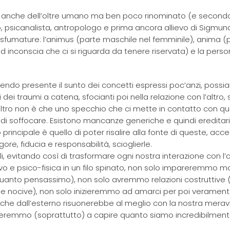
n anche dell’oltre umano ma ben poco rinominato (e secon
 psicanalista, antropologo e prima ancora allievo di Sigmund
fumature: l’animus (parte maschile nel femminile), anima (
d inconscia che ci si riguarda da tenere riservata) e la perso
ndo presente il sunto dei concetti espressi poc’anzi, poss
i traumi a catena, sfocianti poi nella relazione con l’altro,
e altro non è che uno specchio che ci mette in contatto con qu
 soffocare. Esistono mancanze generiche e quindi ereditar
rincipale è quello di poter risalire alla fonte di queste, acc
ore, fiducia e responsabilità, scioglierle.
li, evitando così di trasformare ogni nostra interazione con l’a
o e psico-fisica in un filo spinato, non solo impareremmo mo
i quanto pensassimo), non solo avremmo relazioni costruttive 
he nocive), non solo inizieremmo ad amarci per poi veramen
che dall’esterno risuonerebbe al meglio con la nostra meravi
nceremmo (soprattutto) a capire quanto siamo incredibilmente