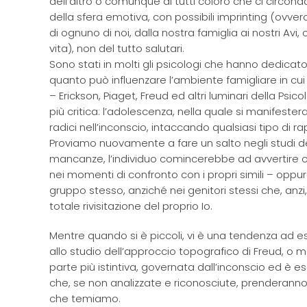
dell’altro o comunque di tutti coloro che ci circon
della sfera emotiva, con possibili imprinting (ovv
di ognuno di noi, dalla nostra famiglia ai nostri Av
vita), non del tutto salutari.
Sono stati in molti gli psicologi che hanno dedica
quanto può influenzare l’ambiente famigliare in cui
– Erickson, Piaget, Freud ed altri luminari della Psico
più critica: l’adolescenza, nella quale si manifest
radici nell’inconscio, intaccando qualsiasi tipo di 
Proviamo nuovamente a fare un salto negli studi 
mancanze, l’individuo comincerebbe ad avvertire c
nei momenti di confronto con i propri simili – oppure
gruppo stesso, anziché nei genitori stessi che, an
totale rivisitazione del proprio Io.
Mentre quando si è piccoli, vi è una tendenza ad e
allo studio dell’approccio topografico di Freud, o 
parte più istintiva, governata dall’inconscio ed è 
che, se non analizzate e riconosciute, prenderanno t
che temiamo.