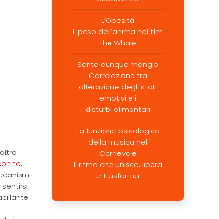
L’Obesità
Il peso dell’anima nel film
The Whale
Sento dunque mangio
Correlazione tra
alterazione degli stati
emotivi e i
disturbi alimentari
La funzione psicologica
della musica nel
altre
Carnevale
on te,
Il ritmo che unisce, libera
eccanismi
e trasforma
sentirsi
illante.