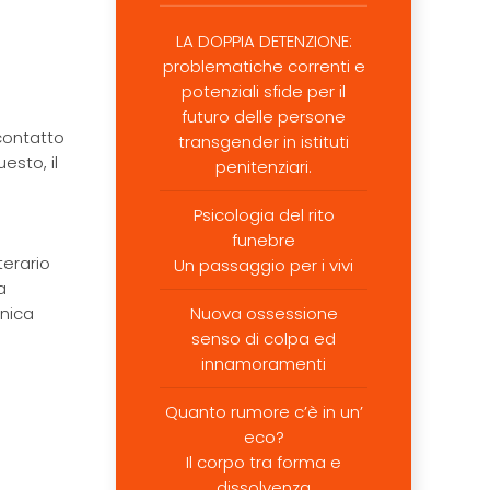
LA DOPPIA DETENZIONE:
problematiche correnti e
potenziali sfide per il
futuro delle persone
 contatto
transgender in istituti
esto, il
penitenziari.
Psicologia del rito
funebre
terario
Un passaggio per i vivi
a
unica
Nuova ossessione
senso di colpa ed
innamoramenti
Quanto rumore c’è in un’
eco?
Il corpo tra forma e
dissolvenza