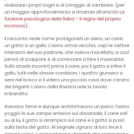
realizzare i propri sogni e al coraggio di cambiare. (per
un maggior approfondimento si rimanda all’articolo
La
funzione psicologica della fiaba – Il regno del proprio
inconscio
).
Il racconto vede come protagonisti un asino, un cane,
un gatto e un gallo. L’asino ormai vecchio, capì le cattive
intenzioni del suo padrone, che voleva macellarlo, e così
pensò di scappare e di cominciare a fare il musicante.
Sulla strada incontrò prima il cane, poi il gatto e infine il
gallo, tutti nelle stesse condizioni. I quattro giunsero a
sera nel bosco e lì videro una piccola casa dove c’erano
dei briganti. L’asino dalla finestra vide la tavola
imbandita.
Avevano fame e dunque architettarono un piano: l’asino
poggiò le sue zampe anteriori sul davanzale, il cane salì
su di lui, il gatto si arrampicò sul cane e il gatto si posò
sulla testa del gatto. Al segnale ognuno di loro fece il
proprio verso e spaventarono i briganti che scapparono