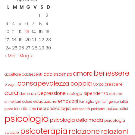
L
M
M
G
V
S
D
1
2
3
4
5
6
7
8
9
10
11
12
13
14
15
16
17
18
19
20
21
22
23
24
25
26
27
28
29
30
« Mar
Mag »
benessere
amore
adolescenza
accettare
adolescenti
consapevolezza
coppia
crescere
Corpo
bisogni
cura
Depressione
dipendenza
dialogo
demenza
disturbi
emozioni
educazione
famiglia
alimentari
dolore
genitori
genitorialità
neuropsicologia
identità
psicoanalisi
gioco
lutto
personalità
problemi
psicologia
psicologia della moda
psicologia
psicoterapia
relazione
relazioni
sociale