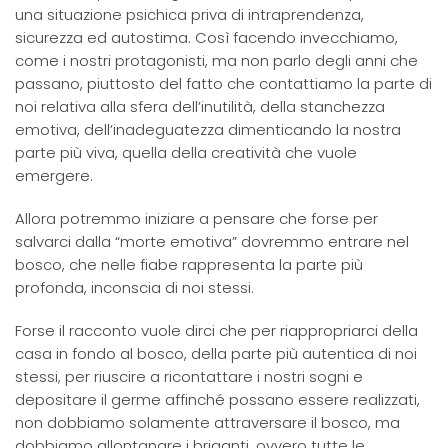
una situazione psichica priva di intraprendenza,
sicurezza ed autostima. Così facendo invecchiamo,
come i nostri protagonisti, ma non parlo degli anni che
passano, piuttosto del fatto che contattiamo la parte di
noi relativa alla sfera dell’inutilità, della stanchezza
emotiva, dell’inadeguatezza dimenticando la nostra
parte più viva, quella della creatività che vuole
emergere.
Allora potremmo iniziare a pensare che forse per
salvarci dalla “morte emotiva” dovremmo entrare nel
bosco, che nelle fiabe rappresenta la parte più
profonda, inconscia di noi stessi.
Forse il racconto vuole dirci che per riappropriarci della
casa in fondo al bosco, della parte più autentica di noi
stessi, per riuscire a ricontattare i nostri sogni e
depositare il germe affinché possano essere realizzati,
non dobbiamo solamente attraversare il bosco, ma
dobbiamo allontanare i briganti, ovvero tutte le