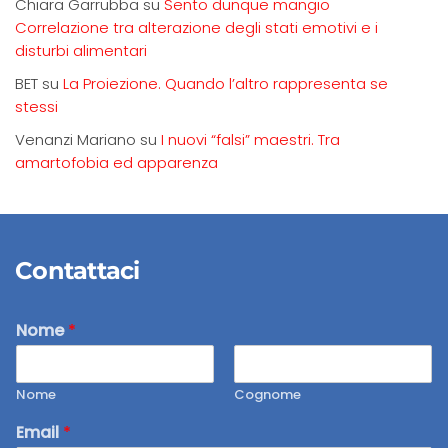
Chiara Garrubba
su
Sento dunque mangio
Correlazione tra alterazione degli stati emotivi e i
disturbi alimentari
BET
su
La Proiezione. Quando l’altro rappresenta se
stessi
Venanzi Mariano
su
I nuovi “falsi” maestri. Tra
amartofobia ed apparenza
Contattaci
Nome
*
Nome
Cognome
Email
*