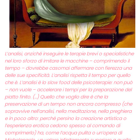
L’analisi, anziché inseguire le terapie brevi o specialistiche
nel loro sforzo di imitare le macchine – comprimendo il
tempo – dovrebbe casomai affermare con fierezza una
delle sue specificità. L’analisi rispetta il tempo per quello
che è. L’analisi è lo slow food delle psicoterapie: non può
– non vuole – accelerare i tempi per la preparazione del
piatto finito. (…) Quello che voglio dire è che la
preservazione di un tempo non ancora compresso (che
sopravvive nell’analisi, nella meditazione, nella preghiera
e in poco altro: perché persino la creazione artistica o
l’esperienza erotica cedono spesso al comando di
comprimerlo) ha, come l’acqua pulita o un’opera di
Michelangelo, un valore infinitamente superiore a quello