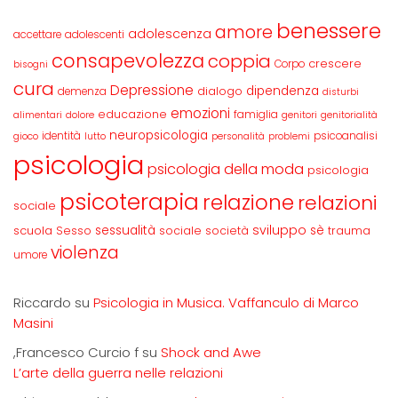
benessere
amore
adolescenza
accettare
adolescenti
consapevolezza
coppia
crescere
Corpo
bisogni
cura
Depressione
dipendenza
dialogo
demenza
disturbi
emozioni
educazione
famiglia
alimentari
dolore
genitori
genitorialità
neuropsicologia
identità
psicoanalisi
gioco
lutto
personalità
problemi
psicologia
psicologia della moda
psicologia
psicoterapia
relazione
relazioni
sociale
sviluppo
scuola
sessualità
sè
Sesso
sociale
società
trauma
violenza
umore
Riccardo
su
Psicologia in Musica. Vaffanculo di Marco
Masini
,Francesco Curcio f
su
Shock and Awe
L’arte della guerra nelle relazioni