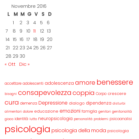
Novembre 2016
L
M
M
G
V
S
D
1
2
3
4
5
6
7
8
9
10
11
12
13
14
15
16
17
18
19
20
21
22
23
24
25
26
27
28
29
30
« Ott
Dic »
benessere
amore
adolescenza
accettare
adolescenti
consapevolezza
coppia
crescere
Corpo
bisogni
cura
Depressione
dipendenza
dialogo
demenza
disturbi
emozioni
educazione
famiglia
alimentari
dolore
genitori
genitorialità
neuropsicologia
identità
psicoanalisi
gioco
lutto
personalità
problemi
psicologia
psicologia della moda
psicologia