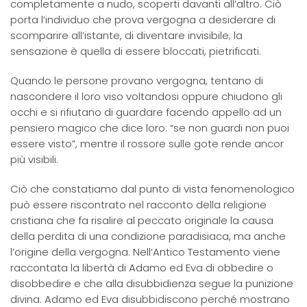
completamente a nudo, scoperti davanti all’altro. Ciò
porta l’individuo che prova vergogna a desiderare di
scomparire all’istante, di diventare invisibile; la
sensazione è quella di essere bloccati, pietrificati.
Quando le persone provano vergogna, tentano di
nascondere il loro viso voltandosi oppure chiudono gli
occhi e si rifiutano di guardare facendo appello ad un
pensiero magico che dice loro: “se non guardi non puoi
essere visto”, mentre il rossore sulle gote rende ancor
più visibili.
Ciò che constatiamo dal punto di vista fenomenologico
può essere riscontrato nel racconto della religione
cristiana che fa risalire al peccato originale la causa
della perdita di una condizione paradisiaca, ma anche
l’origine della vergogna. Nell’Antico Testamento viene
raccontata la libertà di Adamo ed Eva di obbedire o
disobbedire e che alla disubbidienza segue la punizione
divina. Adamo ed Eva disubbidiscono perché mostrano