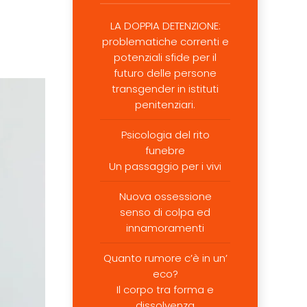
LA DOPPIA DETENZIONE:
problematiche correnti e
potenziali sfide per il
futuro delle persone
transgender in istituti
penitenziari.
Psicologia del rito
funebre
Un passaggio per i vivi
Nuova ossessione
senso di colpa ed
innamoramenti
Quanto rumore c’è in un’
eco?
Il corpo tra forma e
dissolvenza