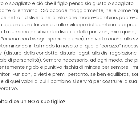
o o sbagliato e ciò che il figlio pensa sia giusto o sbagliato,
parte di entrambi. Ciò accade maggiormente, nelle prime t
sce netto il dislivello nella relazione madre-bambino, padre
ia appare però funzionale allo sviluppo del bambino e ai proc
La funzione positiva dei divieti e delle punizioni, mira quindi,
 Persona con bisogni specifici e unici), ma verte anche allo s
terminando in tal modo la nascita di quella “corazza” necess
(disturbi della condotta, disturbi legati alla dis-regolazione
sociale di personalità). Sembra necessario, ad ogni modo, che 
alentemente rigido e punitivo rischia di minare per sempre l’
tori. Punizioni, divieti e premi, pertanto, se ben equilibrati, s
e di quei valori di cui il bambino si servirà per costruire la sua
vorativo.
lta dice un NO a suo figlio?