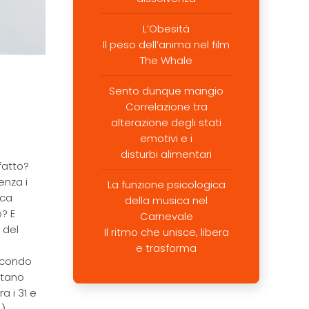
L’Obesità
Il peso dell’anima nel film
The Whale
Sento dunque mangio
Correlazione tra
alterazione degli stati
emotivi e i
disturbi alimentari
 fatto?
enza i
La funzione psicologica
ica
della musica nel
? E
Carnevale
 del
Il ritmo che unisce, libera
e trasforma
secondo
rtano
a i 31 e
),