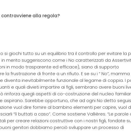
io contravviene alla regola?
si giochi tutto su un equilibrio tra il controllo per evitare la p
i in merito suggeriscono come i No caratterizzati da Assertivi
ioni in modo trasparente ed efficace), siano di supporto
rare la frustrazione di fronte a un rifiuto. E se su i “ No”, mamm
he diventa inevitabilmente funzionale al legame di coppia. I p
nti e quali divieti impartire ai figli, sembrano avere buoni livel
 rinforza quegli aspetti di co-costruzione del nucleo familiar
ente aspirano. Sarebbe opportuno, che ad ogni No detto segui
zione vuol dire fornire al bambino elementi per capire, vuol d
lasciarli “lì buttati a caso”. Come sostiene Vallières: “Le parole
 per creare relazioni costruttive con i nostri figli, fondate su
e buoni genitori dobbiamo perciò sviluppare un processo di