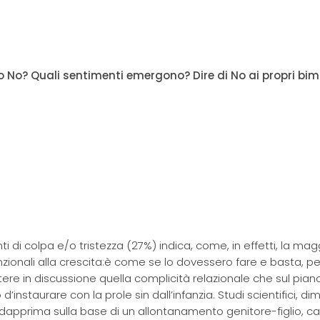
No? Quali sentimenti emergono? Dire di No ai propri bim
 di colpa e/o tristezza (27%) indica, come, in effetti, la mag
unzionali alla crescita:è come se lo dovessero fare e basta, p
ere in discussione quella complicità relazionale che sul pian
d’instaurare con la prole sin dall’infanzia. Studi scientifici, d
li: dapprima sulla base di un allontanamento genitore-figlio, 