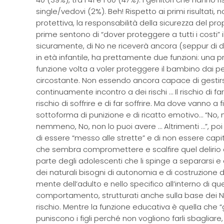
single/vedovi (2%). Beh! Rispetto ai primi risultati
protettiva, la responsabilità della sicurezza del pro
prime sentono di “dover proteggere a tutti i costi” 
sicuramente, di No ne riceverà ancora (seppur di di
in età infantile, ha prettamente due funzioni: una 
funzione volta a voler proteggere il bambino dai p
circostante. Non essendo ancora capace di gestirs
continuamente incontro a dei rischi … Il rischio di far
rischio di soffrire e di far soffrire. Ma dove vanno a
sottoforma di punizione e di ricatto emotivo… “No, n
nemmeno, No, non lo puoi avere … Altrimenti …”, po
di essere “messo alle strette” e di non essere cap
che sembra compromettere e scalfire quel delirio d
parte degli adolescenti che li spinge a separarsi e
dei naturali bisogni di autonomia e di costruzione d
mente dell’adulto e nello specifico all’interno di que
comportamento, strutturati anche sulla base dei No 
rischio. Mentre la funzione educativa è quella che “gi
puniscono i figli perché non vogliono farli sbagliare,