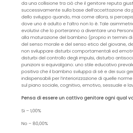
da una collisione tra ciò che il genitore reputa giust
successivamente sulla base dell’accettazione da 
dello sviluppo quando, mai come allora, si percepi
dove uno è adulto e l’altro non lo è. Tale asimmetr
evolutivi che lo porteranno a diventare una Persona. 
alla maturazione del bambino (proprio in termini di
del senso morale e del senso etico del giovane, de
non sviluppare disturbi comportamentali ed emotivi 
disturbi del controllo degli impulsi, disturbo anti
punizioni si equivalgano: uno stile educativo prev
positiva che il bambino sviluppa di sé e dei suoi geni
indispensabili per l’interiorizzazione di quelle norme 
sul piano sociale, cognitivo, emotivo, sessuale e la
Pensa di essere un cattivo genitore ogni qual vo
Si – 1,00%
No – 80,00%