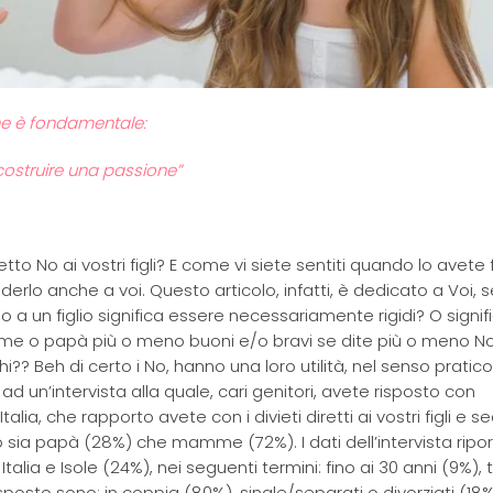
che è fondamentale:
costruire una passione”
etto No ai vostri figli? E come vi siete sentiti quando lo avete
rlo anche a voi. Questo articolo, infatti, è dedicato a Voi, s
No a un figlio significa essere necessariamente rigidi? O signif
mme o papà più o meno buoni e/o bravi se dite più o meno No
 Beh di certo i No, hanno una loro utilità, nel senso pratico
d un’intervista alla quale, cari genitori, avete risposto con
alia, che rapporto avete con i divieti diretti ai vostri figli e 
to sia papà (28%) che mamme (72%). I dati dell’intervista ripo
alia e Isole (24%), nei seguenti termini: fino ai 30 anni (9%), tr
risposto sono: in coppia (80%), single/separati o divorziati (18%