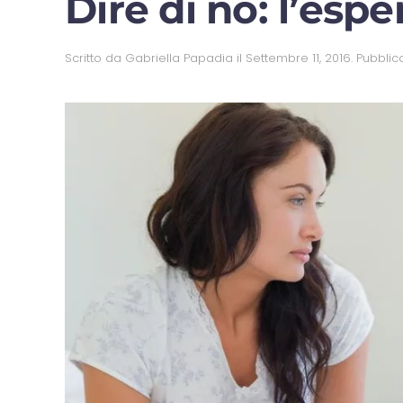
Dire di no: l’esp
Scritto da
Gabriella Papadia
il
Settembre 11, 2016
. Pubblic