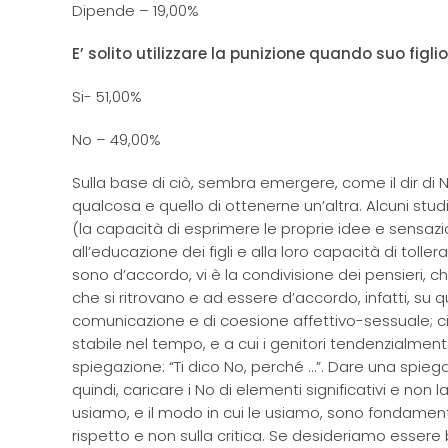
Dipende – 19,00%
E’ solito utilizzare la punizione quando suo figl
Si- 51,00%
No – 49,00%
Sulla base di ciò, sembra emergere, come il dir di No 
qualcosa e quello di ottenerne un’altra. Alcuni stud
(la capacità di esprimere le proprie idee e sensaz
all’educazione dei figli e alla loro capacità di tolle
sono d’accordo, vi è la condivisione dei pensieri, c
che si ritrovano e ad essere d’accordo, infatti, su qua
comunicazione e di coesione affettivo-sessuale; ciò
stabile nel tempo, e a cui i genitori tendenzialm
spiegazione: “Ti dico No, perché …”. Dare una spiega
quindi, caricare i No di elementi significativi e non 
usiamo, e il modo in cui le usiamo, sono fondamentali
rispetto e non sulla critica. Se desideriamo esser