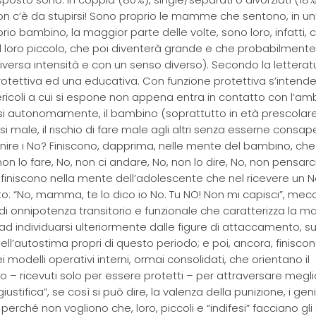
, non c’è da stupirsi! Sono proprio le mamme che sentono, in un
prio bambino, la maggior parte delle volte, sono loro, infatti, 
il loro piccolo, che poi diventerà grande e che probabilmente,
versa intensità e con un senso diverso). Secondo la letteratur
protettiva ed una educativa. Con funzione protettiva s’intende
ericoli a cui si espone non appena entra in contatto con l’am
i autonomamente, il bambino (soprattutto in età prescolare
si male, il rischio di fare male agli altri senza esserne consape
 finire i No? Finiscono, dapprima, nelle mente del bambino, che 
on lo fare, No, non ci andare, No, non lo dire, No, non pensarc
i finiscono nella mente dell’adolescente che nel ricevere un 
ito: “No, mamma, te lo dico io No. Tu NO! Non mi capisci”, me
i onnipotenza transitorio e funzionale che caratterizza la m
 ad individuarsi ulteriormente dalle figure di attaccamento, s
ell’autostima propri di questo periodo; e poi, ancora, finiscon
i modelli operativi interni, ormai consolidati, che orientano il
– ricevuti solo per essere protetti – per attraversare meglio
ustifica”, se così si può dire, la valenza della punizione, i geni
 perché non vogliono che, loro, piccoli e “indifesi” facciano gli