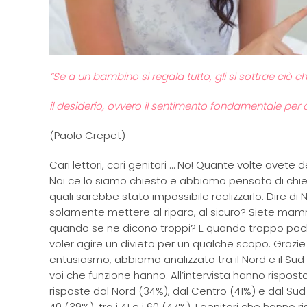
“Se a un bambino si regala tutto, gli si sottrae ciò 
il desiderio, ovvero il sentimento fondamentale per 
(Paolo Crepet)
Cari lettori, cari genitori … No! Quante volte avete d
Noi ce lo siamo chiesto e abbiamo pensato di chiede
quali sarebbe stato impossibile realizzarlo. Dire di 
solamente mettere al riparo, al sicuro? Siete ma
quando se ne dicono troppi? E quando troppo pochi??
voler agire un divieto per un qualche scopo. Grazie a
entusiasmo, abbiamo analizzato tra il Nord e il Sud It
voi che funzione hanno. All’intervista hanno rispos
risposte dal Nord (34%), dal Centro (41%) e dal Sud It
40 (39%), tra i 41 e i 60 (47%). I genitori che hanno 