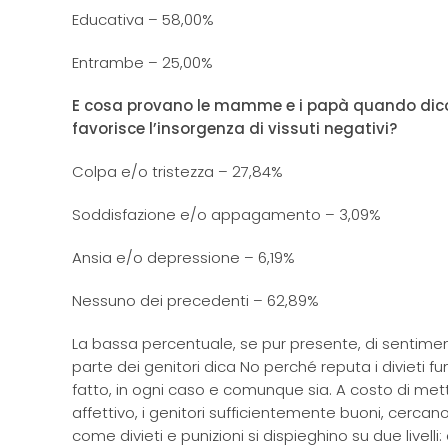
Educativa – 58,00%
Entrambe – 25,00%
E cosa provano le mamme e i papà quando dico 
favorisce l’insorgenza di vissuti negativi?
Colpa e/o tristezza – 27,84%
Soddisfazione e/o appagamento – 3,09%
Ansia e/o depressione – 6,19%
Nessuno dei precedenti – 62,89%
La bassa percentuale, se pur presente, di sentimenti
parte dei genitori dica No perché reputa i divieti f
fatto, in ogni caso e comunque sia. A costo di mett
affettivo, i genitori sufficientemente buoni, cercano 
come divieti e punizioni si dispieghino su due livel