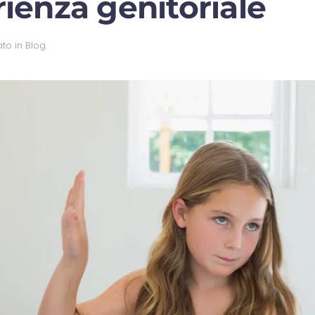
erienza genitoriale
ato in
Blog
.