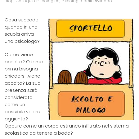
Blog
,
Colloquio Psicologico
,
Psicologia dello sviluppo
.
Cosa succede
quando in una
scuola arriva
uno psicologo?
Come viene
accolto? O forse
prima bisogna
chiedersi…viene
accolto? La sua
presenza sarà
considerata
come un
possibile valore
aggiunto?
Oppure come un corpo estraneo infiltrato nel sistema
scolastico da tenere a bada?