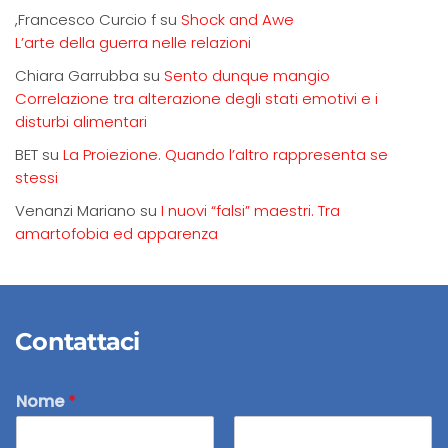
,Francesco Curcio f
su
Shock and Awe
L’arte della guerra nelle relazioni
Chiara Garrubba
su
Sento dunque mangio
Correlazione tra alterazione degli stati emotivi e i
disturbi alimentari
BET
su
La Proiezione. Quando l’altro rappresenta se
stessi
Venanzi Mariano
su
I nuovi “falsi” maestri. Tra
amartofobia ed apparenza
Contattaci
Nome
*