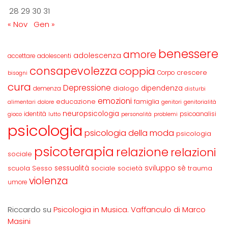
28
29
30
31
« Nov
Gen »
benessere
amore
adolescenza
accettare
adolescenti
consapevolezza
coppia
crescere
Corpo
bisogni
cura
Depressione
dipendenza
dialogo
demenza
disturbi
emozioni
educazione
famiglia
alimentari
dolore
genitori
genitorialità
neuropsicologia
identità
psicoanalisi
gioco
lutto
personalità
problemi
psicologia
psicologia della moda
psicologia
psicoterapia
relazione
relazioni
sociale
sviluppo
scuola
sessualità
sè
Sesso
sociale
società
trauma
violenza
umore
Riccardo
su
Psicologia in Musica. Vaffanculo di Marco
Masini