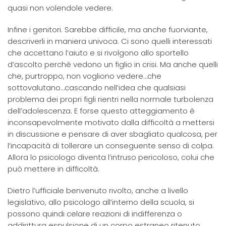
quasi non volendole vedere.
Infine i genitori. Sarebbe difficile, ma anche fuorviante,
descriverli in maniera univoca. Ci sono quelli interessati
che accettano l’aiuto e si rivolgono allo sportello
d’ascolto perché vedono un figlio in crisi. Ma anche quelli
che, purtroppo, non vogliono vedere…che
sottovalutano…cascando nell’idea che qualsiasi
problema dei propri figli rientri nella normale turbolenza
dell’adolescenza. E forse questo atteggiamento è
inconsapevolmente motivato dalla difficoltà a mettersi
in discussione e pensare di aver sbagliato qualcosa, per
l’incapacità di tollerare un conseguente senso di colpa.
Allora lo psicologo diventa l’intruso pericoloso, colui che
può mettere in difficoltà.
Dietro l’ufficiale benvenuto rivolto, anche a livello
legislativo, allo psicologo all’interno della scuola, si
possono quindi celare reazioni di indifferenza o
addirittura espulsione di un corpo estraneo ritenuto