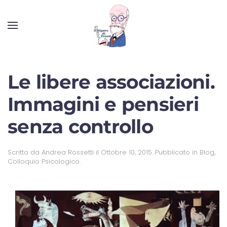
Le libere associazioni.
Immagini e pensieri
senza controllo
Scritto da
Andrea Rossetti
il
Ottobre 10, 2015
. Pubblicato in
Blog
,
Colloquio Psicologico
.