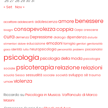
26
27
28
29
30
31
« Set
Nov »
benessere
amore
adolescenza
accettare
adolescenti
consapevolezza
coppia
crescere
Corpo
bisogni
cura
Depressione
dipendenza
dialogo
demenza
disturbi
emozioni
educazione
famiglia
alimentari
dolore
genitori
genitorialità
neuropsicologia
identità
psicoanalisi
gioco
lutto
personalità
problemi
psicologia
psicologia della moda
psicologia
psicoterapia
relazione
relazioni
sociale
sviluppo
scuola
sessualità
sè
Sesso
sociale
società
trauma
violenza
umore
Riccardo
su
Psicologia in Musica. Vaffanculo di Marco
Masini