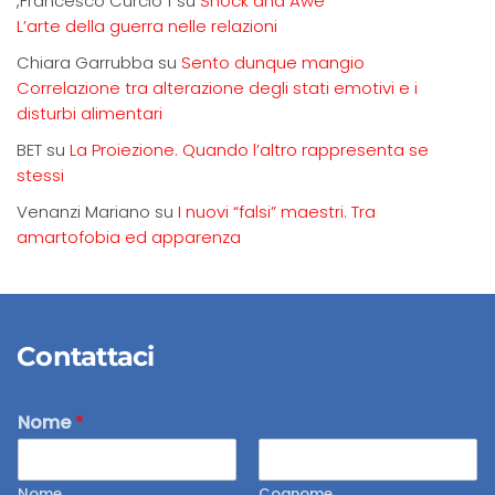
,Francesco Curcio f
su
Shock and Awe
L’arte della guerra nelle relazioni
Chiara Garrubba
su
Sento dunque mangio
Correlazione tra alterazione degli stati emotivi e i
disturbi alimentari
BET
su
La Proiezione. Quando l’altro rappresenta se
stessi
Venanzi Mariano
su
I nuovi “falsi” maestri. Tra
amartofobia ed apparenza
Contattaci
Nome
*
Nome
Cognome