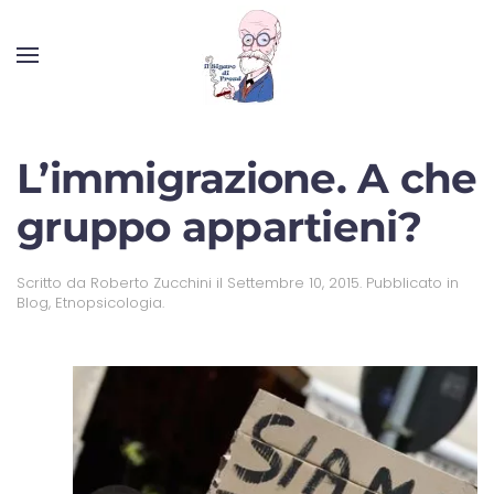
L’immigrazione. A che
gruppo appartieni?
Scritto da
Roberto Zucchini
il
Settembre 10, 2015
. Pubblicato in
Blog
,
Etnopsicologia
.