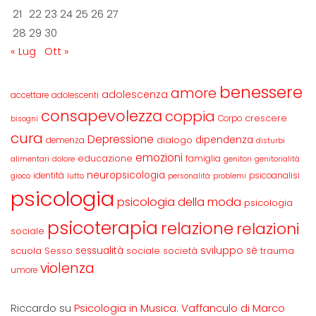
21
22
23
24
25
26
27
28
29
30
« Lug
Ott »
benessere
amore
adolescenza
accettare
adolescenti
consapevolezza
coppia
crescere
Corpo
bisogni
cura
Depressione
dipendenza
dialogo
demenza
disturbi
emozioni
educazione
famiglia
alimentari
dolore
genitori
genitorialità
neuropsicologia
identità
psicoanalisi
gioco
lutto
personalità
problemi
psicologia
psicologia della moda
psicologia
psicoterapia
relazione
relazioni
sociale
sviluppo
scuola
sessualità
sè
Sesso
sociale
società
trauma
violenza
umore
Riccardo
su
Psicologia in Musica. Vaffanculo di Marco