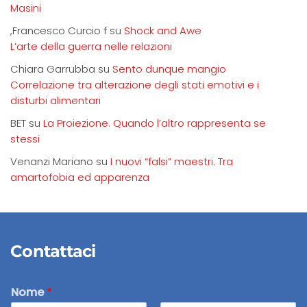
Masini
,Francesco Curcio f
su
Shock and Awe
L’arte della guerra nelle relazioni
Chiara Garrubba
su
Sento dunque mangio
Correlazione tra alterazione degli stati emotivi e i
disturbi alimentari
BET
su
La Proiezione. Quando l’altro rappresenta se
stessi
Venanzi Mariano
su
I nuovi “falsi” maestri. Tra
amartofobia ed apparenza
Contattaci
Nome
*