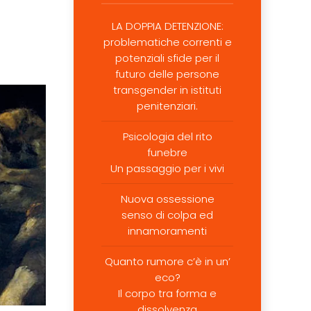
LA DOPPIA DETENZIONE:
problematiche correnti e
potenziali sfide per il
futuro delle persone
transgender in istituti
penitenziari.
Psicologia del rito
funebre
Un passaggio per i vivi
Nuova ossessione
senso di colpa ed
innamoramenti
Quanto rumore c’è in un’
eco?
Il corpo tra forma e
dissolvenza