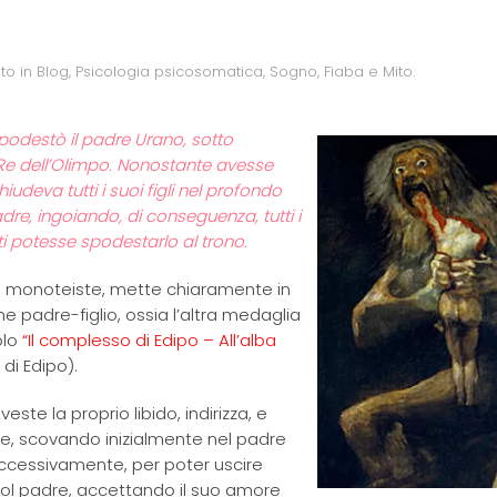
ato in
Blog
,
Psicologia psicosomatica
,
Sogno, Fiaba e Mito
.
spodestò il padre Urano, sotto
 Re dell’Olimpo. Nonostante avesse
deva tutti i suoi figli nel profondo
re, ingoiando, di conseguenza, tutti i
sti potesse spodestarlo al trono.
 e monoteiste, mette chiaramente in
e padre-figlio, ossia l’altra medaglia
olo
“Il complesso di Edipo – All’alba
 di Edipo).
te la proprio libido, indirizza, e
re, scovando inizialmente nel padre
ccessivamente, per poter uscire
 col padre, accettando il suo amore