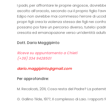
I padri, per affrontare le proprie angosce, dovrebber
ascolto all’oracolo, secondo cui il proprio figlio 
Edipo non avrebbe mai commesso l’errore di uccid
propri figli crea la violenza stessa dei figli nei conf
possano poi fare un percorso diverso, tutela i padr
crescita ed emancipazione verso un’identità adulta
Dott. Dario Maggipinto
Riceve su appuntamento a Chieti
(+39) 334 9428501
dario.maggipinto@gmail.com
Per approfondire:
M. Recalcati, 2011, Cosa resta del Padre? La pater
G. Gallino Tilde, 1977, Il complesso di Laio. I rapporti