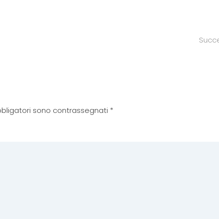
Succ
 obbligatori sono contrassegnati
*