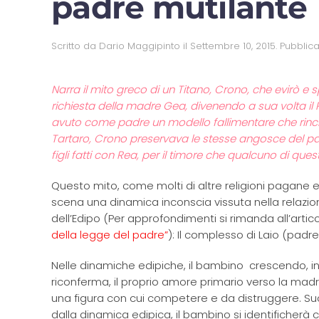
padre mutilante
Scritto da
Dario Maggipinto
il
Settembre 10, 2015
. Pubblic
Narra il mito greco di un Titano, Crono, che evirò e 
richiesta della madre Gea, divenendo a sua volta il
avuto come padre un modello fallimentare che rinchiu
Tartaro, Crono preservava le stesse angosce del pad
figli fatti con Rea, per il timore che qualcuno di que
Questo mito, come molti di altre religioni pagane
scena una dinamica inconscia vissuta nella relazion
dell’Edipo (Per approfondimenti si rimanda all’artic
della legge del padre”
): Il complesso di Laio (padre
Nelle dinamiche edipiche, il bambino crescendo, inves
riconferma, il proprio amore primario verso la mad
una figura con cui competere e da distruggere. Su
dalla dinamica edipica, il bambino si identificherà