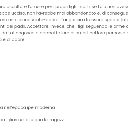
o ascoltare l’amore per i propri figli. Infatti, se Laio non ave
l’avrebbe ucciso, non l’avrebbe mai abbandonato e, di consegu
ere uno sconosciuto-padre. L’angoscia di essere spodestati
ronti dei padri. Accettare, invece, che i figli seguendo le orme d
i da tali angosce e permette loro di amarli nel loro percorso 
 e di padre.
nità nell’epoca ipermoderna
 famigliari nei disegni dei ragazzi