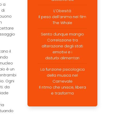
o a
 di
L’Obesità
e buono
Il peso dell’anima nel film
n
The Whale
ccettare
passaggio
Sento dunque mangio
Correlazione tra
alterazione degli stati
ano il
emotivi e i
ando
disturbi alimentari
 nucleo
aio è un
La funzione psicologica
 entrambi
della musica nel
io. Ogni
Carnevale
ti: da
Il ritmo che unisce, libera
diade
e trasforma
ria
ettuando