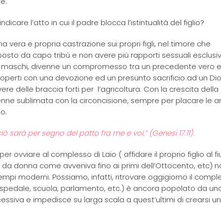
e.
icare l’atto in cui il padre blocca l’istintualità del figlio?
una vera e propria castrazione sui propri figli, nel timore che
posto da capo tribù e non avere più rapporti sessuali esclusiv
i figli maschi, divenne un compromesso tra un precedente vero 
 coperti con una devozione ed un presunto sacrificio ad un Dio
re delle braccia forti per l’agricoltura. Con la crescita della c
venne sublimata con la circoncisione, sempre per placare le 
o.
iò sarà per segno del patto fra me e voi.” (Genesi 17.11).
per ovviare al complesso di Laio ( affidare il proprio figlio al 
ente da donna come avveniva fino ai primi dell’Ottocento, etc) 
empi moderni. Possiamo, infatti, ritrovare oggigiorno il compl
 (ospedale, scuola, parlamento, etc.) è ancora popolato da un
cessiva e impedisce su larga scala a quest’ultimi di crearsi un