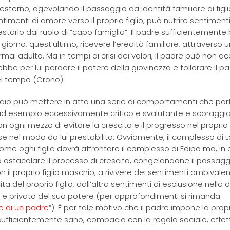
’esterno, agevolando il passaggio da identità familiare di figli
entimenti di amore verso il proprio figlio, può nutrire sentimenti
tarlo dal ruolo di “capo famiglia”. Il padre sufficientement
giorno, quest’ultimo, ricevere l’eredità familiare, attraverso u
mai adulto. Ma in tempi di crisi dei valori, il padre può non a
ebbe per lui perdere il potere della giovinezza e tollerare il 
el tempo (Crono).
e Laio può mettere in atto una serie di comportamenti che port
 ad esempio eccessivamente critico e svalutante e scoraggi
n ogni mezzo di evitare la crescita e il progresso nel proprio
e nel modo da lui prestabilito. Ovviamente, il complesso di L
me ogni figlio dovrà affrontare il complesso di Edipo ma, in
 ostacolare il processo di crescita, congelandone il passagg
on il proprio figlio maschio, a rivivere dei sentimenti ambivalen
 del proprio figlio, dall’altra sentimenti di esclusione nella 
 privato del suo potere (per approfondimenti si rimanda
e di un padre
”). È per tale motivo che il padre impone la prop
e è sufficientemente sano, combacia con la regola sociale, eff