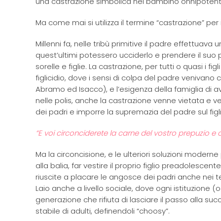
una castrazione simbolica nel bambino onnipotent
Ma come mai si utilizza il termine “castrazione” per ind
Millenni fa, nelle tribù primitive il padre effettuava 
quest’ultimi potessero ucciderlo e prendere il suo 
sorelle e figlie. La castrazione, per tutti o quasi 
figlicidio, dove i sensi di colpa del padre venivano
Abramo ed Isacco), e l’esigenza della famiglia di ave
nelle polis, anche la castrazione venne vietata e 
dei padri e imporre la supremazia del padre sul figli
“E voi circonciderete la carne del vostro prepuzio e c
Ma la circoncisione, e le ulteriori soluzioni moderne 
alla balia, far vestire il proprio figlio preadolesc
riuscite a placare le angosce dei padri anche nei t
Laio anche a livello sociale, dove ogni istituzione
generazione che rifiuta di lasciare il passo alla suc
stabile di adulti, definendoli “choosy”.