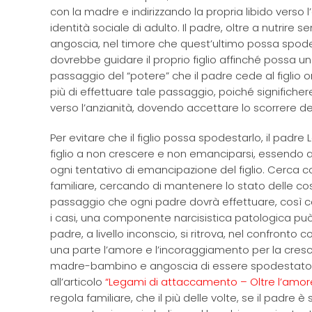
con la madre e indirizzando la propria libido verso l
identità sociale di adulto. Il padre, oltre a nutrire s
angoscia, nel timore che quest’ultimo possa spodes
dovrebbe guidare il proprio figlio affinché possa un 
passaggio del “potere” che il padre cede al figlio or
più di effettuare tale passaggio, poiché significher
verso l’anzianità, dovendo accettare lo scorrere d
Per evitare che il figlio possa spodestarlo, il padr
figlio a non crescere e non emanciparsi, essendo
ogni tentativo di emancipazione del figlio. Cerca co
familiare, cercando di mantenere lo stato delle cos
passaggio che ogni padre dovrà effettuare, così co
i casi, una componente narcisistica patologica può
padre, a livello inconscio, si ritrova, nel confronto c
una parte l’amore e l’incoraggiamento per la crescita
madre-bambino e angoscia di essere spodestato e
all’articolo
“Legami di attaccamento – Oltre l’amor
regola familiare, che il più delle volte, se il padr