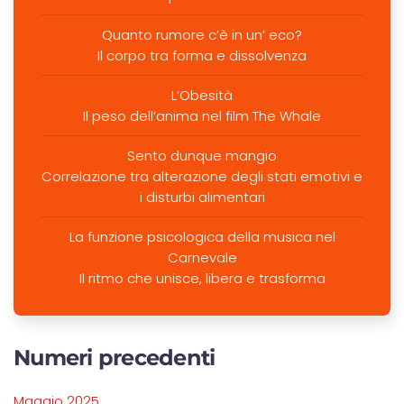
Quanto rumore c’è in un’ eco?
Il corpo tra forma e dissolvenza
L’Obesità
Il peso dell’anima nel film The Whale
Sento dunque mangio
Correlazione tra alterazione degli stati emotivi e
i disturbi alimentari
La funzione psicologica della musica nel
Carnevale
Il ritmo che unisce, libera e trasforma
Numeri precedenti
Maggio 2025