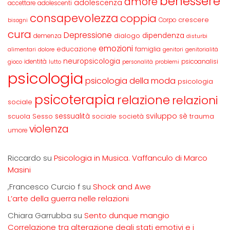
benessere
amore
adolescenza
accettare
adolescenti
consapevolezza
coppia
crescere
Corpo
bisogni
cura
Depressione
dipendenza
dialogo
demenza
disturbi
emozioni
educazione
famiglia
alimentari
dolore
genitori
genitorialità
neuropsicologia
identità
psicoanalisi
gioco
lutto
personalità
problemi
psicologia
psicologia della moda
psicologia
psicoterapia
relazione
relazioni
sociale
sviluppo
scuola
sessualità
sè
Sesso
sociale
società
trauma
violenza
umore
Riccardo
su
Psicologia in Musica. Vaffanculo di Marco
Masini
,Francesco Curcio f
su
Shock and Awe
L’arte della guerra nelle relazioni
Chiara Garrubba
su
Sento dunque mangio
Correlazione tra alterazione degli stati emotivi e i