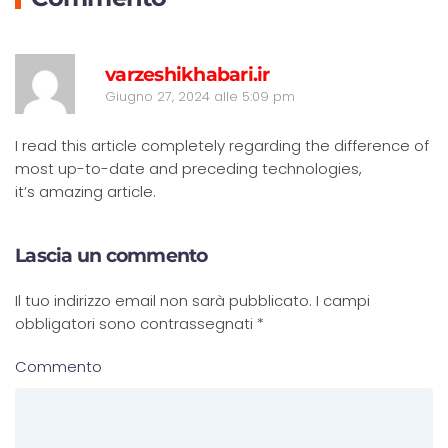
R
varzeshikhabari.ir
Giugno 27, 2024 alle 5:09 pm
I read this article completely regarding the difference of
most up-to-date and preceding technologies,
it’s amazing article.
Lascia un commento
Il tuo indirizzo email non sarà pubblicato. I campi
obbligatori sono contrassegnati
*
Commento