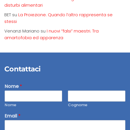
disturbi alimentari
BET
su
La Proiezione. Quando l’altro rappresenta se
stessi
Venanzi Mariano
su
I nuovi “falsi” maestri. Tra
amartofobia ed apparenza
Contattaci
Nome
*
Nome
Cognome
Email
*